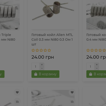
 Triple
Готовый койл Alien MTL
Готовый кой
4 мм Ni80
Coil 0.3 мм Ni80 0.3 Ом 1
0.4 мм Ni80
шт
24.00 грн
24.00 г
у
В корзину
В корз