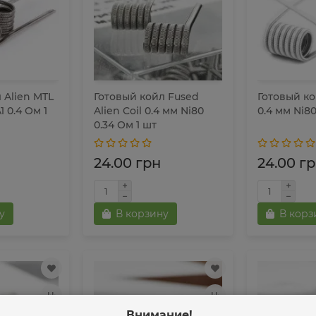
 Alien MTL
Готовый койл Fused
Готовый ко
1 0.4 Ом 1
Alien Coil 0.4 мм Ni80
0.4 мм Ni80
0.34 Ом 1 шт
24.00 грн
24.00 г
у
В корзину
В корз
Внимание!