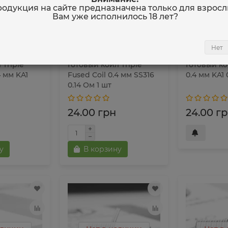
Нет в
одукция на сайте предназначена только для взросл
Вам уже исполнилось
18 лет
?
Нет
 Triple
Готовый койл Triple
Готовый ко
4 мм KA1
Fused Coil 0.4 мм SS316
0.4 мм KA1 
0.14 Ом 1 шт
24.00 грн
24.00 г
у
В корзину