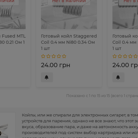
аличии
Нет в наличии
Нет в
л Fused MTL
Готовый койл Staggered
Готовый ко
80 0.21 Ом 1
Coil 0.4 мм Ni80 0.34 Ом
Coil 0.4 мм
1 шт
1 шт
24.00 грн
24.00 г
Показано с 1 по 15 из 15 (всего 1 стран
Койлы, или же спирали для электронных сигарет, в то
устройств для парения, однако не все знают, что этот
вкуса, образование пара, и даже на автономность акку
производителей под-систем выбор картриджа или ис