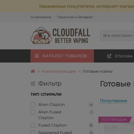
Уважаемые покупатели, интернет-магаз
О магазине
Гарантия и Возврат
Все категории
КАТАЛОГ ТОВАРОВ
ElSmoke
Комплектующие
Готовые койлы
Готовые
Фильтр
ТИП СПИРАЛИ
Популярные
Alien Clapton
4
Alien Fused
1
Clapton
ТОП ПРОДАЖ
Fused Clapton
8
Staggered Fused
2