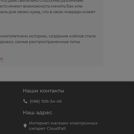
а что действительно способны различные
асто имеют возможность менять бак или
аль для своих нужд, что в свою очередь может
 многолетнюю историю, создание койлов стало
 Однако, самые распространенные типы
до более тонкой проволокой. Самый
ью
Представляет собой отличное сочетание цены и
.
три уже три жилы, что увеличивает как
авливают для использования при больших
Наши контакты
нтральных жил, которых может быть от 2 до 5,
(068) 926-34-46
 обычных Fused заключается в более
Наш адрес
бмотана более тонкой разновидностью, и такая
 их в одно целое. При ближнем рассмотрении,
Интернет-магазин электронных
ус и парообразование
сигарет CloudFall