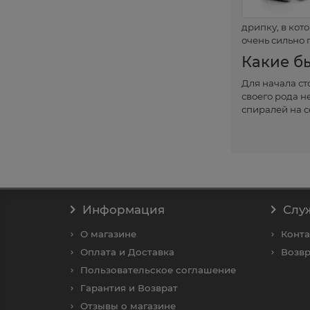
дрипку, в кот
очень сильно 
Какие б
Для начала ст
своего рода н
спиралей на 
Fused Coil
– д
распространён
качества, а т
Triple Fused C
вкусопередачу
мощностях
Информация
Слу
Alien Coil
– оч
О магазине
Конт
но чаще всего
насыщенной пе
Оплата и Доставка
Возвр
Staggered Coi
Пользовательское соглашение
же тонкая про
Гарантия и Возврат
данная спирал
Отзывы о магазине