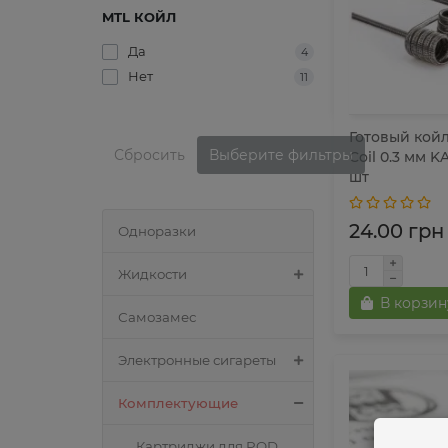
MTL КОЙЛ
Да
4
Нет
11
Готовый койл
Сбросить
Выберите фильтры
Coil 0.3 мм KA
шт
24.00 грн
Одноразки
Жидкости
В корзин
Самозамес
Электронные сигареты
Комплектующие
Картриджи для POD