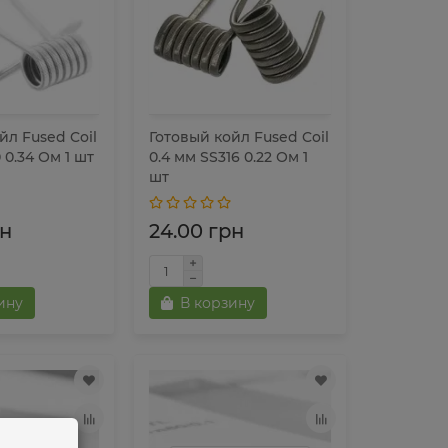
йл Fused Coil
Готовый койл Fused Coil
 0.34 Ом 1 шт
0.4 мм SS316 0.22 Ом 1
шт
рн
24.00 грн
ину
В корзину