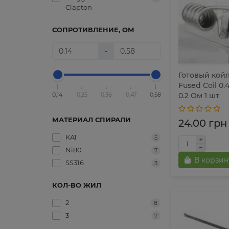
Clapton
СОПРОТИВЛЕНИЕ, ОМ
-
Готовый койл
Fused Coil 0.
0,14
0,25
0,36
0,47
0,58
0.2 Ом 1 шт
МАТЕРИАЛ СПИРАЛИ
24.00 грн
KA1
5
Ni80
7
В корзин
SS316
3
КОЛ-ВО ЖИЛ
2
8
3
7