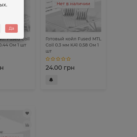
 наличии
Нет в наличии
ых.
Да
йл Fused Coil
Готовый койл Fused MTL
0.44 Ом 1 шт
Coil 0.3 мм KA1 0.58 Ом 1
шт
рн
24.00 грн