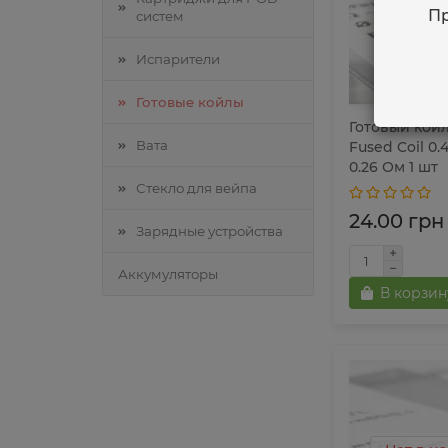
Пр
систем
Испарители
Готовые койлы
Готовый койл
Вата
Fused Coil 0.
0.26 Ом 1 шт
Стекло для вейпа
24.00 грн
Зарядные устройства
Аккумуляторы
В корзин