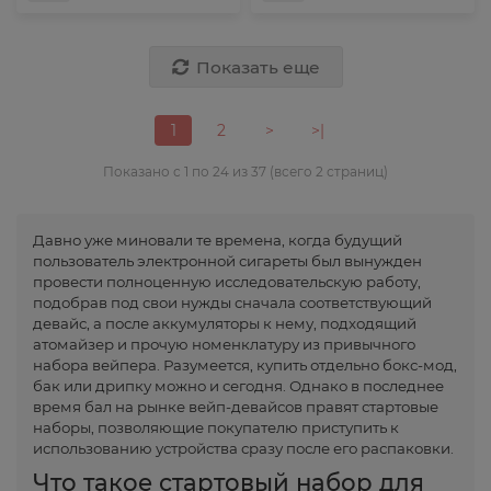
Показать еще
1
2
>
>|
Показано с 1 по 24 из 37 (всего 2 страниц)
Давно уже миновали те времена, когда будущий
пользователь электронной сигареты был вынужден
провести полноценную исследовательскую работу,
подобрав под свои нужды сначала соответствующий
девайс, а после аккумуляторы к нему, подходящий
атомайзер и прочую номенклатуру из привычного
набора вейпера. Разумеется, купить отдельно бокс-мод,
бак или дрипку можно и сегодня. Однако в последнее
время бал на рынке вейп-девайсов правят стартовые
наборы, позволяющие покупателю приступить к
использованию устройства сразу после его распаковки.
Что такое стартовый набор для