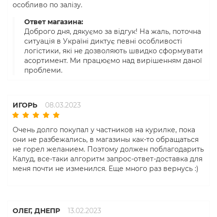
особливо по залізу.
Ответ магазина:
Доброго дня, дякуємо за відгук! На жаль, поточна
ситуація в Україні диктує певні особливості
логістики, які не дозволяють швидко сформувати
асортимент. Ми працюємо над вирішенням даної
проблеми.
ИГОРЬ
08.03.2023
Очень долго покупал у частников на курилке, пока
они не разбежались, в магазины как-то обращаться
не горел желанием. Поэтому должен поблагодарить
Калуд, все-таки алгоритм запрос-ответ-доставка для
меня почти не изменился. Еще много раз вернусь :)
ОЛЕГ, ДНЕПР
13.02.2023