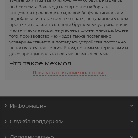
актуальной. Вне зависимости от того, какие бы новые
pod-системы, боксмоды и стартовые наборы не
выпускали производители, какой бы функционал они
не добавляли в электронные платы, популярность таких
простых и в какой-то степени брутальных устройств, как
механические моды, не угаснет, похоже, никогда. Более
того, производство мехмодов также постепенно
усовершенствуется, а потому эти устройства постоянно
пополняются новым дизайном, новыми материалами и
даже принципиально новыми возможностями.
Что такое мехмод
Показать описание полностью
Мехмод фактически представляет собой одну из
разновидностей электронных сигарет. От стандартного
вейпа
эти устройства отличаются простым строением и
практически полным отсутствием встроенной
электроники. Этим и определяется их простота и
доступность, хотя отдельные устройства такого формата,
Информация
выпущенные именитыми производителями, по своей
цене могут достигать значений, превышающих
стоимость некоторых электронных боксмодов.
Служба поддержки
Механический мод состоит всего из нескольких
основных частей:
Дополнительно