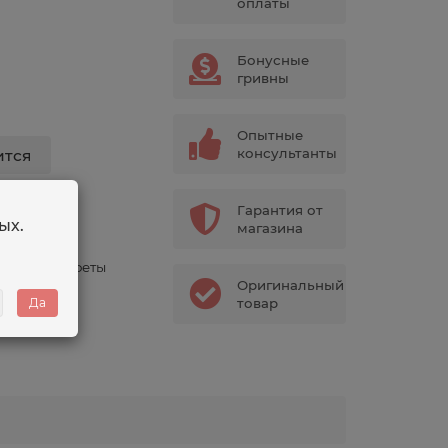
оплаты
Бонусные
гривны
Опытные
консультанты
ится
Гарантия от
ых.
магазина
г
ейные конфеты
Оригинальный
30
Да
товар
 мл