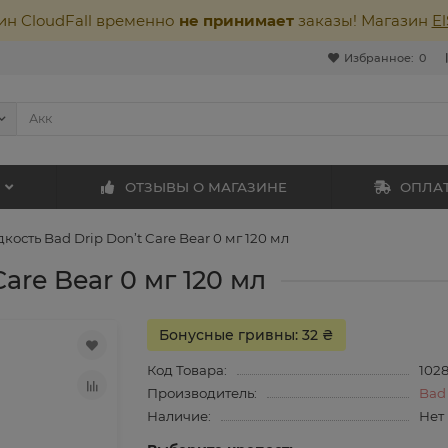
ин CloudFall временно
не принимает
заказы! Магазин
E
Избранное:
0
ОТЗЫВЫ О МАГАЗИНЕ
ОПЛАТ
кость Bad Drip Don’t Care Bear 0 мг 120 мл
are Bear 0 мг 120 мл
Бонусные гривны: 32 ₴
Код Товара:
102
Производитель:
Bad
Наличие:
Нет