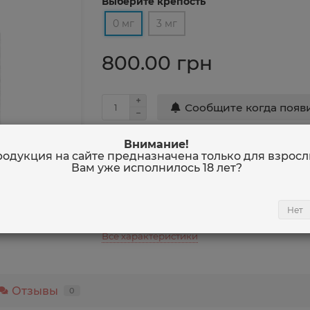
Выберите крепость
0 мг
3 мг
800.00 грн
Сообщите когда появ
Внимание!
0 отзывов
одукция на сайте предназначена только для взросл
Вам уже исполнилось
18 лет
?
Крепость
0 м
Вкус
Жел
Соотношение VG/PG
70/
Нет
Объем
120
Все характеристики
Отзывы
0