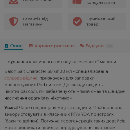
консультанти
Гарантія від
Оригінальний
магазину
товар
Опис
Характеристики
Відгуки
0
Поєднання класичного тютюну та соковитої малини.
Balon Salt Character 50 мг 30 мл - спеціалізована
сольова рідина
, призначена для заправки
малопотужних Pod систем. До складу входять
нікотинові солі, які забезпечують мякий смак та швидке
насичення орагнізму нікотином.
Увага!
Через підвищену міцність рідини, її заборонено
використовувати в класичних RTA/RDA пристроях
(баки та дріпки). Потужна парогенерація таких девайсів
може викликати швидке передозування нікотином!