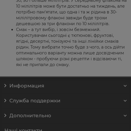
30, 50 і більше мілілітрів. У середньому флакона на
10 мілілітрів може бути достатньо на тиждень, але
потрібно пам'ятати, що одна і та ж рідина в 30-
мілілітровому флаконі завжди буде трохи
дешевшою за три флакони по 10 мілілітрів.
Смак – а тут вибір, і зовсім безмежний.
Користувачам сьогодні є тютюнові, фруктові,
ягідні, десертні, тонізуючі та інші лінійки смаків
рідин. Тому вибрати точно буде з чого, а ось дійти
оптимального варіанту можна лише досвідченим
шляхом - пробуючи різні рецепти і відсіваючи ті,
які не припали до смаку.
Информация
Служба поддержки
Дополнительно
Наші контакти