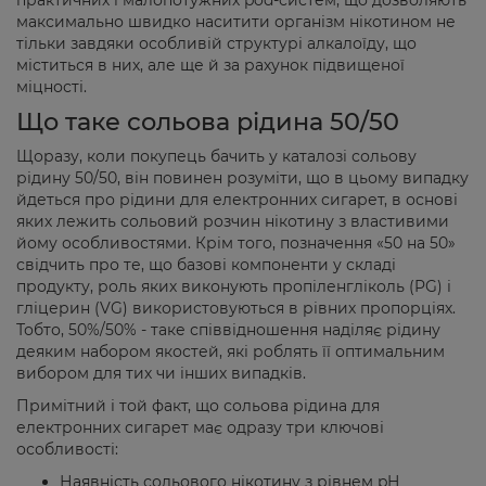
практичних і малопотужних pod-систем, що дозволяють
максимально швидко наситити організм нікотином не
тільки завдяки особливій структурі алкалоїду, що
міститься в них, але ще й за рахунок підвищеної
міцності.
Що таке сольова рідина 50/50
Щоразу, коли покупець бачить у каталозі сольову
рідину 50/50, він повинен розуміти, що в цьому випадку
йдеться про рідини для електронних сигарет, в основі
яких лежить сольовий розчин нікотину з властивими
йому особливостями. Крім того, позначення «50 на 50»
свідчить про те, що базові компоненти у складі
продукту, роль яких виконують пропіленгліколь (PG) і
гліцерин (VG) використовуються в рівних пропорціях.
Тобто, 50%/50% - таке співвідношення наділяє рідину
деяким набором якостей, які роблять її оптимальним
вибором для тих чи інших випадків.
Примітний і той факт, що сольова рідина для
електронних сигарет має одразу три ключові
особливості:
Наявність сольового нікотину з рівнем pH