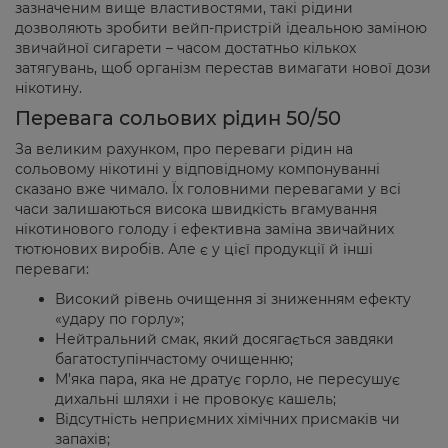
зазначеним вище властивостями, такі рідини
дозволяють зробити вейп-пристрій ідеальною заміною
звичайної сигарети – часом достатньо кількох
затягувань, щоб організм перестав вимагати нової дози
нікотину.
Перевага сольових рідин 50/50
За великим рахунком, про переваги рідин на
сольовому нікотині у відповідному компонуванні
сказано вже чимало. Їх головними перевагами у всі
часи залишаються висока швидкість вгамування
нікотинового голоду і ефективна заміна звичайних
тютюнових виробів. Але є у цієї продукції й інші
переваги:
Високий рівень очищення зі зниженням ефекту
«удару по горлу»;
Нейтральний смак, який досягається завдяки
багатоступінчастому очищенню;
М'яка пара, яка не дратує горло, не пересушує
дихальні шляхи і не провокує кашель;
Відсутність неприємних хімічних присмаків чи
запахів;