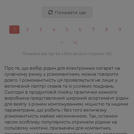
Показати ще
1
2
3
4
5
6
7
8
9
>
>|
Показано від 1 до 24 з 1024 (всього сторінок: 43)
Про те, що вибір рідин для електронних сигарет на
сучасному ринку є різноманітним, можна говорити
довго. І різноманітність ця проявляється не лише у
величезній палітрі смаків та їх усіляких поєднань.
Сьогодні в продуктовій лінійці практично кожного
виробника представлений широкий асортимент рідин
для вейпу з різним компонуванням, міцністю та іншими
параметрами, що робить і без того величезну
різноманітність майже нескінченною. Так, останнім
часом особливу популярність отримали рідини на
сольовому нікотині, призначені для компактних,