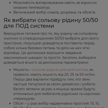
Можливість випаровування навіть за відносно
низьких температур;
Величезний вибір смаків, дозувань та обсягів.
Як вибрати сольову рідину 50/50
для ПОД системи
Вирішуючи питання про те, яку рідину на сольовому
нікотині із співвідношенням 50/50 вибрати для свого
пристрою, покупцеві доведеться поставити перед
собою кілька базових питань та дати на них чіткі
відповіді. Це допоможе вирішити завдання
максимально швидко та просто. Загалом, вибирати
доведеться всього за декількома параметрами:
Міцність –
сольові рідини для pod-систем
, як
правило, мають міцність від 20, 25 та 50 мг/мл.
Перші два варіанти підійдуть тим, хто звик
частіше тягнутися за своїм девайсом і робити
багато затяжок за раз, а міцніші зразки будуть
оптимальні для любителів рідкісних та коротких
«перекурів».
Обсяг – у разі вибір надзвичайно простий: 10, 15,