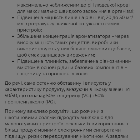
максимально наближеним до pH людської крові
для максимально швидкого засвоєння в організмі;
Підвищена міцність лише на рівні від 20 до 50 мг/
мл з розрахунку зниженої потужності самих
пристроїв;
Збільшена концентрація ароматизатора – через
високу міцність таких рецептів, виробники
використовують у них більше смакових добавок,
щоб смак залишався вираженим;
Підвищена плинність, забезпечена рівнозначним
вмістом в основі рідини базових компонентів –
гліцерину та пропіленгліколю.
До речі, саме останню обставину і вписують у
характеристику продукту, вказуючи в ньому значення
50/50, що означає 50% гліцерину (VG) і 50%
пропіленгліколю (PG).
Причому важливо розуміти, що розчини з
нікотиновими солями підходять виключно для
малопотужних пристроїв, оскільки їх використання з
більш продуктивними електронними сигаретами
підвищує ризик передозування нікотином. А завдяки