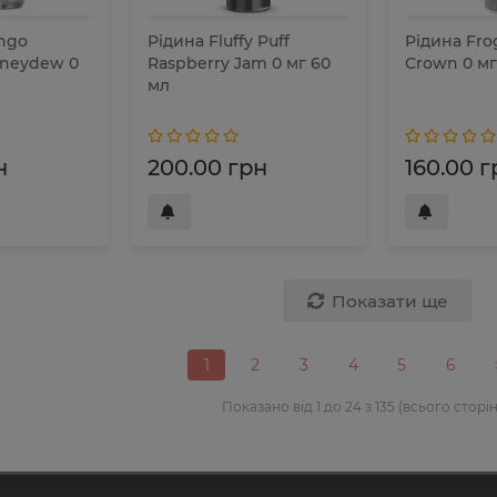
ingo
Рідина Fluffy Puff
Рідина Fro
oneydew 0
Raspberry Jam 0 мг 60
Crown 0 мг
мл
н
200.00 грн
160.00 г
Показати ще
1
2
3
4
5
6
Показано від 1 до 24 з 135 (всього сторін