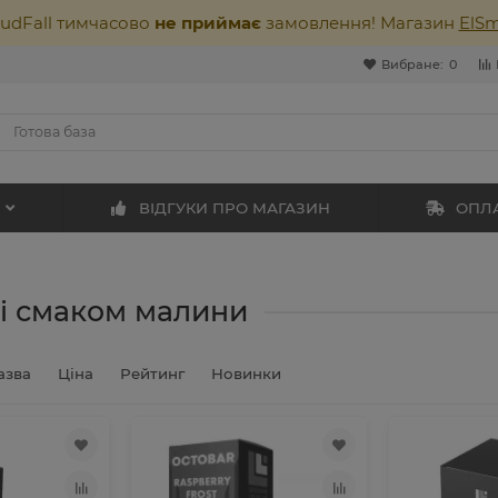
oudFall тимчасово
не приймає
замовлення! Магазин
ElS
Вибране:
0
ВІДГУКИ ПРО МАГАЗИН
ОПЛА
зі смаком малини
азва
Ціна
Рейтинг
Новинки