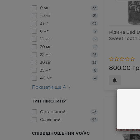
0 мг
33
1.5 мг
21
3 мг
43
6 мг
2
Рідина Bad D
Sweet Tooth 3
10 мг
2
20 мг
2
25 мг
25
30 мг
35
800.00 гр
35 мг
8
40 мг
4
Показати ще 4
ТИП НІКОТИНУ
Органічний
43
Сольовий
92
Немає в н
СПІВВІДНОШЕННЯ VG/PG