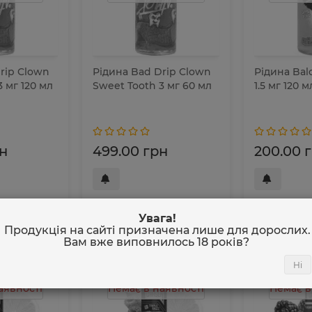
rip Clown
Рідина Bad Drip Clown
Рідина Bal
 мг 120 мл
Sweet Tooth 3 мг 60 мл
1.5 мг 120 м
н
499.00 грн
200.00 
Увага!
Продукція на сайті призначена лише для дорослих.
Вам вже виповнилось
18 років
?
Ні
аявності
Немає в наявності
Немає в