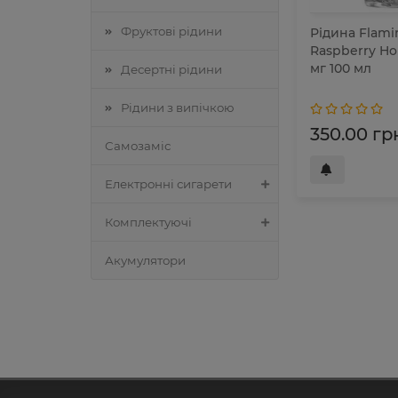
Фруктові рідини
Рідина Flam
Raspberry H
мг 100 мл
Десертні рідини
Рідини з випічкою
350.00 гр
Самозаміс
Електронні сигарети
Комплектуючі
Акумулятори