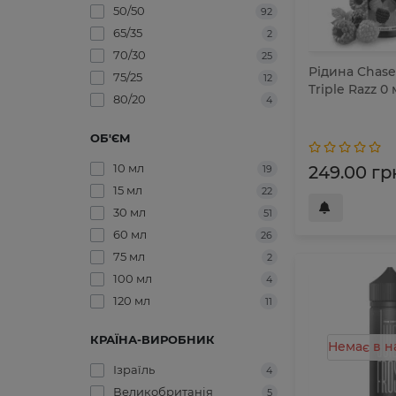
50/50
92
65/35
2
70/30
25
Рідина Chase
75/25
12
Triple Razz 0
80/20
4
ОБ'ЄМ
10 мл
249.00 гр
19
15 мл
22
30 мл
51
60 мл
26
75 мл
2
100 мл
4
120 мл
11
КРАЇНА-ВИРОБНИК
Немає в н
Ізраїль
4
Великобританія
5