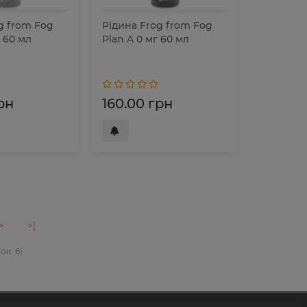
g from Fog
Рідина Frog from Fog
 60 мл
Plan A 0 мг 60 мл
рн
160.00 грн
>
>|
ок: 6)