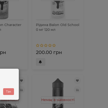
on Character
Рідина Balon Old School
л
0 мг 120 мл
грн
200.00 грн
Так
 наявності
Немає в наявності