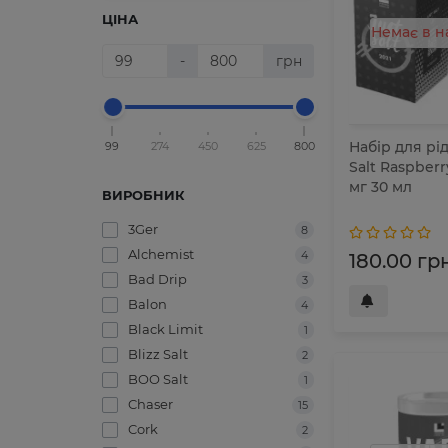
ЦІНА
Немає в н
-
грн
Набір для рі
99
274
450
625
800
Salt Raspberr
мг 30 мл
ВИРОБНИК
3Ger
8
Alchemist
4
180.00 гр
Bad Drip
3
Balon
4
Black Limit
1
Blizz Salt
2
BOO Salt
1
Chaser
15
Cork
2