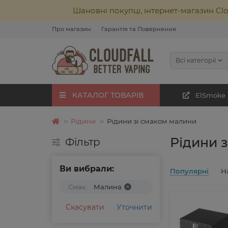
Шановні покупці, інтернет-магазин Cl
Про магазин
Гарантія та Повернення
Всі категорії
КАТАЛОГ ТОВАРІВ
ElSmoke
Рідини
Рідини зі смаком малини
Рідини 
Фільтр
Ви вибрали:
Популярні
Н
Смак:
Малина
Скасувати
Уточнити