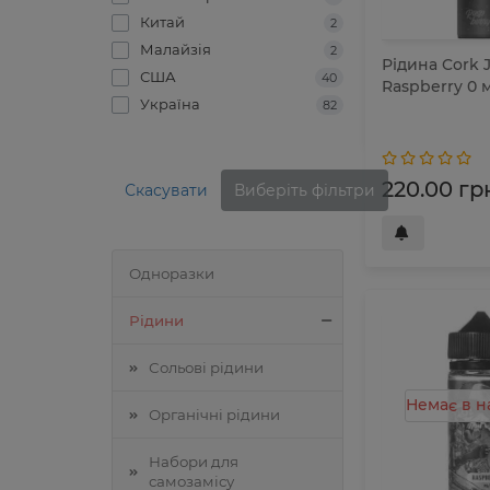
Китай
2
Малайзія
2
Рідина Cork J
США
40
Raspberry 0 
Україна
82
220.00 гр
Скасувати
Виберіть фільтри
Одноразки
Рідини
Сольові рідини
Немає в н
Органічні рідини
Набори для
самозамісу