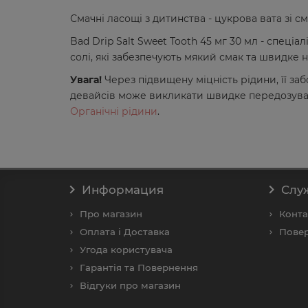
Смачні ласощі з дитинства - цукрова вата зі 
Bad Drip Salt Sweet Tooth 45 мг 30 мл - спеціа
солі, які забезпечують мякий смак та швидке 
Увага!
Через підвищену міцність рідини, її з
девайсів може викликати швидке передозуван
Органічні рідини
.
Информация
Слу
Про магазин
Конта
Оплата і Доставка
Повер
Угода користувача
Гарантія та Повернення
Відгуки про магазин