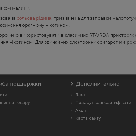
смаком малини.
лізована
сольова рідина
, призначена для заправки малопотуж
насичення орагнізму нікотином.
аборонено використовувати в класичних RTA/RDA пристроях (
ня нікотином! Для звичайних електронних сигарет ми реко
жба поддержки
Дополнительно
кти
Блог
нення товару
Подарункові сертифікати
Акції
Карта сайту