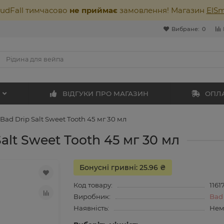
oudFall тимчасово
не приймає
замовлення! Магазин
ElS
Вибране:
0
ВІДГУКИ ПРО МАГАЗИН
ОПЛА
Bad Drip Salt Sweet Tooth 45 мг 30 мл
alt Sweet Tooth 45 мг 30 мл
Бонусні гривні: 25.96 ₴
Код товару:
1161
Виробник:
Bad
Наявність:
Нем