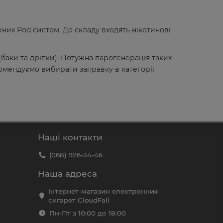
них Pod систем. До складу входять нікотинові
баки та дріпки). Потужна парогенерація таких
мендуємо вибирати заправку в категорії
Наші контакти
(068) 926-34-46
Наша адреса
Інтернет-магазин електронних
сигарет CloudFall
Пн-Пт з 10:00 до 18:00