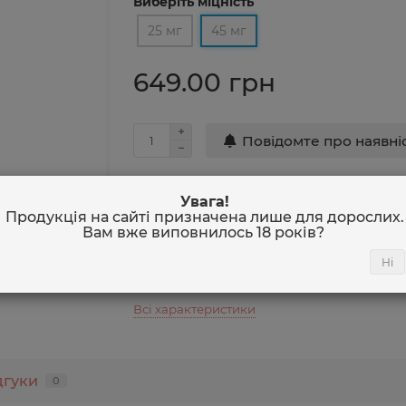
Виберіть міцність
25 мг
45 мг
649.00 грн
Повідомте про наявні
Відгуків: 0
Увага!
Продукція на сайті призначена лише для дорослих.
Міцність
45 
Вам вже виповнилось
18 років
?
Смак
Мал
Співвідношення VG/PG
50/
Ні
Об'єм
30 
Всі характеристики
дгуки
0