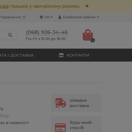
moke
працює у звичайному режимі.
Порівняння:
0
UK
Особистий кабінет
(068) 926-34-46
Пн-Пт з 10:00 до 18:00
0
ТА І ДОСТАВКА
КОНТАКТИ
Швидка
доставка
79
 Drip
Будь-який
ає в наявності
спосіб