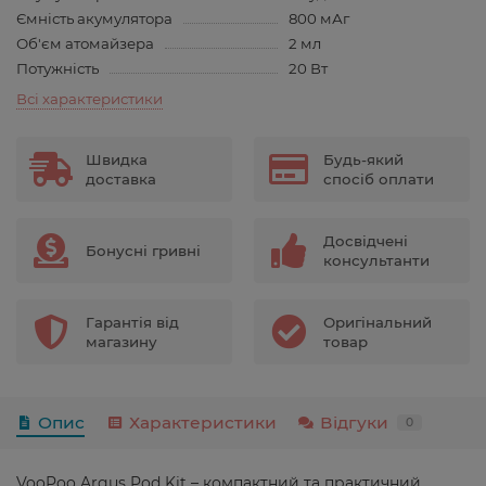
Ємність акумулятора
800 мАг
Об'єм атомайзера
2 мл
Потужність
20 Вт
Всі характеристики
Швидка
Будь-який
доставка
спосіб оплати
Досвідчені
Бонусні гривні
консультанти
Гарантія від
Оригінальний
магазину
товар
Опис
Характеристики
Відгуки
0
VooPoo Argus Pod Kit – компактний та практичний