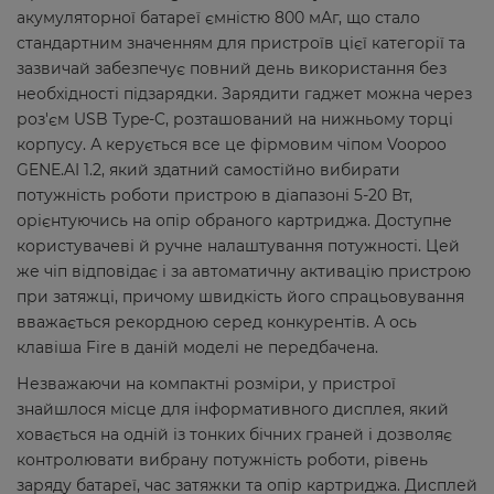
акумуляторної батареї ємністю 800 мАг, що стало
стандартним значенням для пристроїв цієї категорії та
зазвичай забезпечує повний день використання без
необхідності підзарядки. Зарядити гаджет можна через
роз'єм USB Type-C, розташований на нижньому торці
корпусу. А керується все це фірмовим чіпом Voopoo
GENE.AI 1.2, який здатний самостійно вибирати
потужність роботи пристрою в діапазоні 5-20 Вт,
орієнтуючись на опір обраного картриджа. Доступне
користувачеві й ручне налаштування потужності. Цей
же чіп відповідає і за автоматичну активацію пристрою
при затяжці, причому швидкість його спрацьовування
вважається рекордною серед конкурентів. А ось
клавіша Fire в даній моделі не передбачена.
Незважаючи на компактні розміри, у пристрої
знайшлося місце для інформативного дисплея, який
ховається на одній із тонких бічних граней і дозволяє
контролювати вибрану потужність роботи, рівень
заряду батареї, час затяжки та опір картриджа. Дисплей