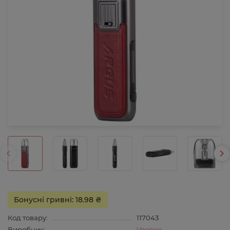
Бонусні гривні: 18.98 ₴
Код товару:
117043
Виробник:
Voopoo