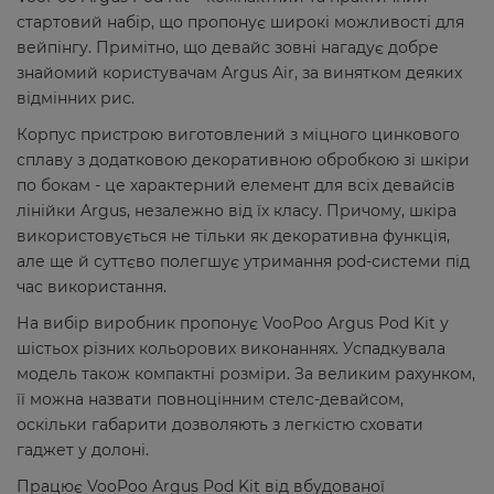
стартовий набір, що пропонує широкі можливості для
вейпінгу. Примітно, що девайс зовні нагадує добре
знайомий користувачам Argus Air, за винятком деяких
відмінних рис.
Корпус пристрою виготовлений з міцного цинкового
сплаву з додатковою декоративною обробкою зі шкіри
по бокам - це характерний елемент для всіх девайсів
лінійки Argus, незалежно від їх класу. Причому, шкіра
використовується не тільки як декоративна функція,
але ще й суттєво полегшує утримання pod-системи під
час використання.
На вибір виробник пропонує VooPoo Argus Pod Kit у
шістьох різних кольорових виконаннях. Успадкувала
модель також компактні розміри. За великим рахунком,
її можна назвати повноцінним стелс-девайсом,
оскільки габарити дозволяють з легкістю сховати
гаджет у долоні.
Працює VooPoo Argus Pod Kit від вбудованої