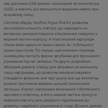
має діагональ 0,69 дюйма і виконаний за технологією
OLED, а значить, він залишиться видимим навіть при
яскравому сонці.
Система обдуву VooPoo Argus Pod Kit дозволяє
регулювати кількість повітря, що надходить на
випарник, використовуючи спеціальний повзунок у
верхній частині корпусу. А пластиковий картридж
тільки зовні здається таким самим, як і в більшості
інших пристроїв. По-перше, цей елемент отримав
інноваційну вигнуту форму загубника для зручнішого
утримання під час затяжки. По-друге, розробник
збільшив діаметр отвору для заправки на нижньому
торці картриджа, що дозволяє використовувати
стандартні флакони, але при цьому все ще виключає
ризики протікання завдяки щільній силіконовій
заглушці. Корпус картриджа виконаний з безпечного
харчового пластику, в його нижній частині присутні
невеликі магніти для швидкого підключення до
девайсу і надійного утримання в гнізді. До речі, девайс