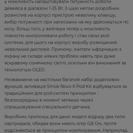
є можливість налаштовувати потужність роботи
девейса в діапазоні 1-25 Вт. З цією метою розробник
розмістив на корпусі пристрою невелику клавішу,
вибір потужності при натисканні на яку здійснюється по
колу. Більш того, у вейпера тепер є можливість
повністю контролювати роботу і стан своєї pod-
системи, для цього на корпусі виробу розміщений
невеликий дисплей. Причому, зчитати інформацію з
екрану не складе ніяких проблем навіть при дуже
яскравому сонячному світлі, оскільки він виконаний за
технологією OLED.
Незважаючи на настільки багатий набір додаткових
функцій, активація Smok Novo X Pod Kit відбувається за
традиційним для pod-систем принципом -
безпосередньо в момент затяжки через
спрацьовування спеціального датчика.
Виробник пропонує для даної моделі відразу два типи
картриджів, обидва вони мають опір 0,8 Ом, проте
відрізняються за принципом компонування. Наприклад,