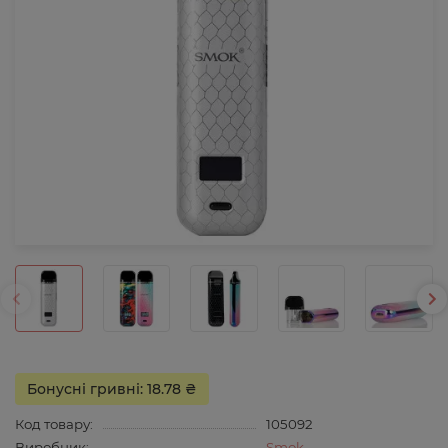
Бонусні гривні: 18.78 ₴
Код товару:
105092
Виробник:
Smok