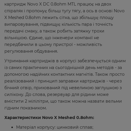
картридж Novo X DC 0.8ohm MTL працює на двох
спіралях і пропонує більш тугу тягу, а ось в основі Novo
X Meshed 0.8ohm лежить сітка, що збільшує площу
випаровування, підвищує кількість пара і точність
передачі смаку, а також робить затяжку трохи
вільнішою. Єдине, що інженери компанії не
передбачили в цьому пристрої - можливість
регулювання обдування.
Утримання картриджів в корпусі забезпечується одним
із самих практичних на сьогоднішній день методів - за
допомогою надійних контактних магнітів. Також просто
реалізований і принцип заправки картриджів - через
бічний отвір, прихований під невеликою заглушкою з
силікону. До слова, резервуар для рідини може
вмістити 2 мілілітри, що також можна назвати вельми
гідним показником.
Характеристики Novo X Meshed 0.8ohm:
Матеріал корпусу: цинковий сплав;