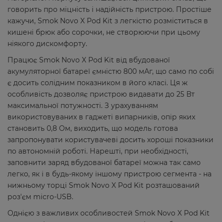
говорить про міцність і надійність пристрою. Простіше
кажучи, Smok Novo X Pod Kit з легкістю розміститься в
кишені брюк або сорочки, не створюючи при цьому
ніякого дискомфорту.
Працює Smok Novo X Pod Kit від вбудованої
акумуляторної батареї ємністю 800 мАг, що само по собі
є досить солідним показником в його класі. Ця ж
особливість дозволяє пристрою видавати до 25 Вт
максимальної потужності. З урахуванням
використовуваних в гаджеті випарників, опір яких
становить 0,8 Ом, виходить, що модель готова
запропонувати користувачеві досить хороші показники
по автономній роботі. Нарешті, при необхідності,
заповнити заряд вбудованої батареї можна так само
легко, як і в будь-якому іншому пристрою сегмента - на
нижньому торці Smok Novo X Pod Kit розташований
роз'єм micro-USB.
Однією з важливих особливостей Smok Novo X Pod Kit