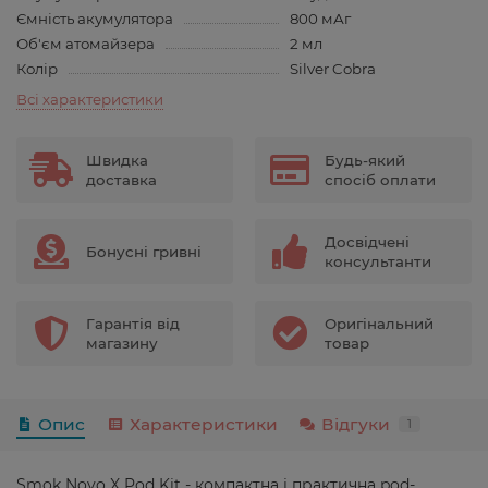
Ємність акумулятора
800 мАг
Об'єм атомайзера
2 мл
Колір
Silver Cobra
Всі характеристики
Швидка
Будь-який
доставка
спосіб оплати
Досвідчені
Бонусні гривні
консультанти
Гарантія від
Оригінальний
магазину
товар
Опис
Характеристики
Відгуки
1
Smok Novo X Pod Kit - компактна і практична pod-