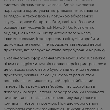
система від знаменитої компанії Smok, яка здатна
порадувати користувача нетривіальним зовнішнім
виглядом, а також досить потужною вбудованою
акумуляторною батареєю. Втім, навіть за базовим
оснащенням модель Smok Novo X Pod Kit помітно
виділяється на тлі інших пристроїв того ж класу.
Іншими словами, інженери компанії зуміли зробити
цілком вдале і лаконічне продовження першої версії
пристрою, яке заслужено стало затребуваним на ринку.
Дизайнерське оформлення Smok Novo X Pod Kit майже
нічим не відрізняється від першої версії пристрою, хоча
це більшою мірою варто було б віднести до переваг
пристрою, оскільки саме цей формат pod-систем
останнім часом викликає у вейперів найбільший
інтерес. При цьому, девайс зберіг всі достоїнства
попередньої версії з точки зору ергономіки і зручності
використання, оскільки має невелику вагу і досить
компактні габаритні розміри. При цьому, основним
матеріалом корпусу залишається цинковий сплав, що