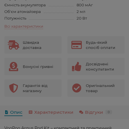
Ємність акумулятора
800 мАг
Об'єм атомайзера
2 мл
Потужність
20 Вт
Всі характеристики
Швидка
Будь-який
доставка
спосіб оплати
Досвідчені
Бонусні гривні
консультанти
Гарантія від
Оригінальний
магазину
товар
Опис
Характеристики
Відгуки
0
VooPoo Argus Pod Kit – компактний та практичний