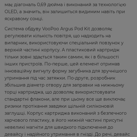
має діагональ 0,69 дюйма і виконаний за технологією
OLED, а значить, він залишиться видимим навіть при
яскравому сонці.
Система обдуву VooPoo Argus Pod Kit дозволяє
регулювати кількість повітря, що надходить на
випарник, використовуючи спеціальний повзунок у
верхній частині корпусу. А пластиковий картридж
тільки зовні здається таким самим, як і в більшості
інших пристроїв. По-перше, цей елемент отримав
інноваційну вигнуту форму загубника для зручнішого
утримання під час затяжки. По-друге, розробник
збільшив діаметр отвору для заправки на нижньому
торці картриджа, що дозволяє використовувати
стандартні флакони, але при цьому все ще виключає
ризики протікання завдяки щільній силіконовій
заглушці. Корпус картриджа виконаний з безпечного
харчового пластику, в його нижній частині присутні
невеликі магніти для швидкого підключення до
девайсу і надійного утримання в гнізді. До речі, девайс