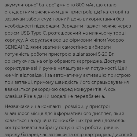
акумуляторної батареї ємністю 800 мАг, що стало
стандартним значенням для пристроїв цієї категорії та
зазвичай забезпечує повний день використання без
необхідності підзарядки. Зарядити гаджет можна через
роз'єм USB Type-C, розташований на нижньому торці
корпусу. А керується все це фірмовим чіпом Voopoo
GENE.AI 1.2, який здатний самостійно вибирати
потужність роботи пристрою в діапазоні 5-20 Вт,
орієнтуючись на опір обраного картриджа. Доступне
користувачеві й ручне налаштування потужності. Цей
же чіп відповідає і за автоматичну активацію пристрою
при затяжці, причому швидкість його спрацьовування
вважається рекордною серед конкурентів. А ось
клавіша Fire в даній моделі не передбачена.
Незважаючи на компактні розміри, у пристрої
знайшлося місце для інформативного дисплея, який
ховається на одній із тонких бічних граней і дозволяє
контролювати вибрану потужність роботи, рівень
заряду батареї, час затяжки та опір картриджа. Дисплей