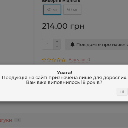
Виберіть міцність
30 мг
50 мг
214.00 грн
Повідомте про наявні
Відгуків: 0
Міцність
30 
Увага!
Смак
Пла
Продукція на сайті призначена лише для дорослих.
Вам вже виповнилось
18 років
?
Співвідношення VG/PG
50/
Об'єм
30 
Ні
Всі характеристики
дгуки
0