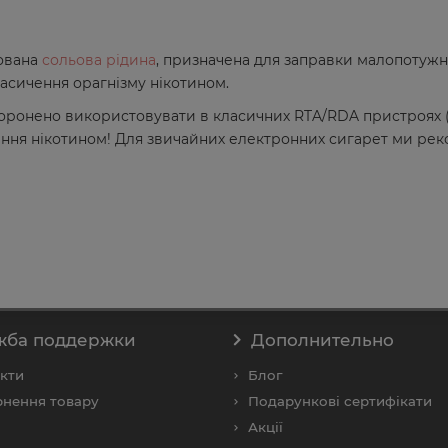
зована
сольова рідина
, призначена для заправки малопотужни
насичення орагнізму нікотином.
аборонено використовувати в класичних RTA/RDA пристроях (
ня нікотином! Для звичайних електронних сигарет ми реко
жба поддержки
Дополнительно
кти
Блог
нення товару
Подарункові сертифікати
Акції