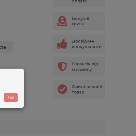
оплати
Бонусні
гривні
Досвідчені
консультанти
сть
Гарантія від
магазину
мг
стівці
Оригінальний
50
товар
мл
Так