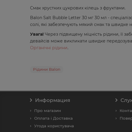
Смак хрустких цукрових кілець з фруктами.
Balon Salt Bubble Letter 30 мг 30 мл - спеціалі
солі, які забезпечують мякий смак та швидке 
Увага!
Через підвищену міцність рідини, її з
девайсів може викликати швидке передозуван
Органічні рідини
.
Рідини Balon
Информация
Слу
Про магазин
Конта
Оплата і Доставка
Повер
Угода користувача