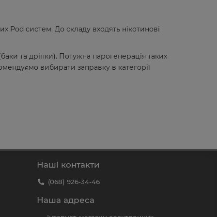
х Pod систем. До складу входять нікотинові
баки та дріпки). Потужна парогенерація таких
мендуємо вибирати заправку в категорії
Наші контакти
(068) 926-34-46
Наша адреса