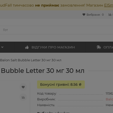
oudFall тимчасово
не приймає
замовлення! Магазин
ElS
Вибране:
0
ВІДГУКИ ПРО МАГАЗИН
ОПЛА
Balon Salt Bubble Letter 30 мг 30 мл
 Bubble Letter 30 мг 30 мл
Бонусні гривні: 8.56 ₴
Код товару:
1156
Виробник:
Bal
Наявність:
Нем