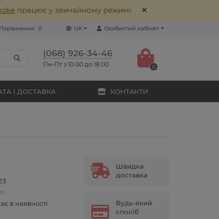
moke
працює у звичайному режимі.
Порівняння:
0
UK
Особистий кабінет
(068) 926-34-46
Пн-Пт з 10:00 до 18:00
0
ТА І ДОСТАВКА
КОНТАКТИ
Швидка
доставка
23
on
Будь-який
ає в наявності
спосіб