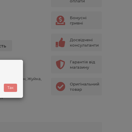
оплати
Бонусні
гривні
Досвідчені
консультанти
сть
Гарантія від
магазину
мг
униця, Кавун, Жуйка,
тол
Оригінальний
Так
товар
50
мл