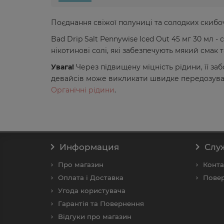
Поєднання свіжої полуниці та солодких скибо
Bad Drip Salt Pennywise Iced Out 45 мг 30 мл -
нікотинові солі, які забезпечують мякий смак
Увага!
Через підвищену міцність рідини, її з
девайсів може викликати швидке передозуван
Органічні рідини
.
Информация
Слу
Про магазин
Конта
Оплата і Доставка
Повер
Угода користувача
Гарантія та Повернення
Відгуки про магазин