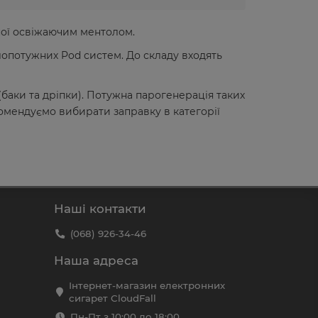
ної освіжаючим ментолом.
лопотужних Pod систем. До складу входять
баки та дріпки). Потужна парогенерація таких
мендуємо вибирати заправку в категорії
Наші контакти
(068) 926-34-46
Наша адреса
Інтернет-магазин електронних
сигарет CloudFall
Пн-Пт з 10:00 до 18:00