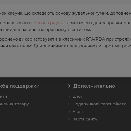
чок кавуна, що складають основу жувальної гумки, доповне
 спеціалізована
сольова рідина
, призначена для заправки ма
 та швидке насичення орагнізму нікотином.
аборонено використовувати в класичних RTA/RDA пристроях (
ня нікотином! Для звичайних електронних сигарет ми реко
жба поддержки
Дополнительно
кти
Блог
нення товару
Подарункові сертифікати
Акції
Карта сайту