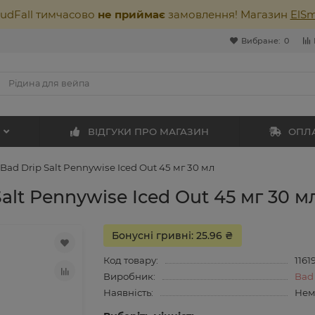
oudFall тимчасово
не приймає
замовлення! Магазин
ElS
Вибране:
0
ВІДГУКИ ПРО МАГАЗИН
ОПЛА
Bad Drip Salt Pennywise Iced Out 45 мг 30 мл
alt Pennywise Iced Out 45 мг 30 м
Бонусні гривні: 25.96 ₴
Код товару:
1161
Виробник:
Bad
Наявність:
Нем