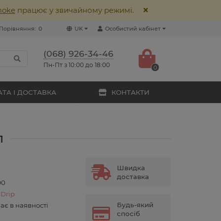
moke
працює у звичайному режимі.
Порівняння:
0
UK
Особистий кабінет
(068) 926-34-46
Пн-Пт з 10:00 до 18:00
0
ТА І ДОСТАВКА
КОНТАКТИ
л
Швидка
доставка
90
 Drip
Будь-який
ає в наявності
спосіб