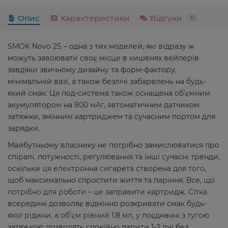
Опис
Характеристики
Відгуки
0
SMOK Novo 2S – одна з тих моделей, які відразу ж
можуть завоювати своє місце в кишенях вейперів
завдяки звичному дизайну та форм-фактору,
мінімальній вазі, а також безлічі забарвлень на будь-
який смак. Ця под-система також оснащена об'ємним
акумулятором на 800 мАг, автоматичним датчиком
затяжки, змінним картриджем та сучасним портом для
зарядки.
Майбутньому власнику не потрібно замислюватися про
спіралі, потужності, регулювання та інші сучасні тренди,
оскільки ця електронна сигарета створена для того,
щоб максимально спростити життя та паріння. Все, що
потрібно для роботи – це заправити картридж. Сітка
всередині дозволяє відмінно розкривати смак будь-
якої рідини, а об'єм рівний 1.8 мл, у поєднанні з тугою
затяжкою дозволять спокійно парити 1-2 дні без