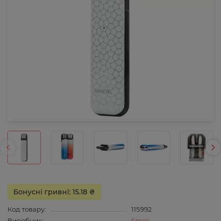
Бонусні гривні: 15.18 ₴
Код товару:
115992
Виробник:
Smok