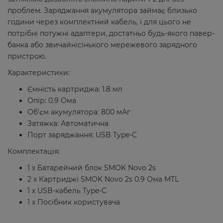
проблем. Заряджання акумулятора займає близько
години через комплектний кабель, і для цього не
потрібні потужні адаптери, достатньо будь-якого павер-
банка або звичайнісінького мережевого зарядного
пристрою.
Характеристики:
Ємність картриджа: 1.8 мл
Опір: 0.9 Ома
Об'єм акумулятора: 800 мАг
Затяжка: Автоматична
Порт заряджання: USB Type-C
Комплектація:
1 х Батарейний блок SMOK Novo 2s
2 x Картриджі SMOK Novo 2s 0.9 Ома MTL
1 x USB-кабель Type-C
1 x Посібник користувача