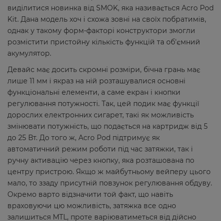
виділитися новинка від SMOK, яка називається Acro Pod
Kit. Дана модель хоч і схожа зовні на своїх побратимів,
однак у такому форм-факторі конструктори змогли
розмістити пристойну кількість функцій та об'ємний
акумулятор.
Девайс має досить скромні розміри, бічна грань має
лише 11 мм і якраз на ній розташувалися основні
функціональні елементи, а саме екран і кнопки
регулювання потужності. Так, цей подик має функції
дорослих електронних сигарет, такі як можливість
змінювати потужність, що подається на картридж від 5
до 25 Вт. До того ж, Acro Pod підтримує як
автоматичний режим роботи під час затяжки, так і
ручну активацію через кнопку, яка розташована по
центру пристрою. Якщо ж майбутньому вейперу цього
мало, то ззаду присутній повзунок регулювання обдуву.
Окремо варто відзначити той факт, що навіть
враховуючи цю можливість, затяжка все одно
залишиться MTL, проте варіюватиметься від дійсно