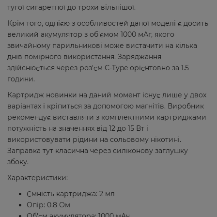
тугої сигаретної до трохи вільнішої.
Крім того, однією з особливостей даної моделі є досить
великий акумулятор з об'ємом 1000 мАг, якого
звичайному парильникові може вистачити на кілька
днів помірного використання. Заряджання
здійснюється через роз'єм С-Type орієнтовно за 1.5
години.
Картридж новинки на даний момент існує лише у двох
варіантах і кріпиться за допомогою магнітів. Виробник
рекомендує виставляти з комплектними картриджами
потужність на значеннях від 12 до 15 Вт і
використовувати рідини на сольовому нікотині.
Заправка тут класична через силіконову заглушку
збоку.
Характеристики:
Ємність картриджа: 2 мл
Опір: 0.8 Ом
Об'єм акумулятора: 1000 мАч