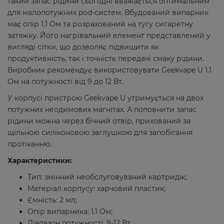
такий запас рідини сьогодні вважається оптимальним
для малопотужних pod-систем. Вбудований випарник
має опір 1.1 Ом та розрахований на тугу сигаретну
затяжку. Його нагрівальний елемент представлений у
вигляді сітки, що дозволяє підвищити як
продуктивність, так і точність передачі смаку рідини.
Виробник рекомендує використовувати Geekvape U 1.1
Ом на потужності від 9 до 12 Вт.
У корпусі пристрою Geekvape U утримується на двох
потужних неодимових магнітах. А поповнити запас
рідини можна через бічний отвір, прихований за
щільною силіконовою заглушкою для запобігання
протіканню.
Характеристики:
Тип: змінний необслуговуваний картридж;
Матеріал корпусу: харчовий пластик;
Ємність: 2 мл;
Опір випарника: 1.1 Ом;
Діапазон потужності: 9-12 Вт.