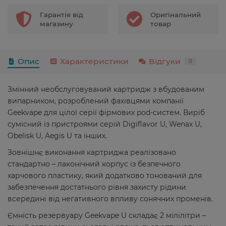
Гарантія від
Оригінальний
магазину
товар
Опис
Характеристики
Відгуки
0
Змінний необслуговуваний картридж з вбудованим
випарником, розроблений фахівцями компанії
Geekvape для цілої серії фірмових pod-систем. Виріб
сумісний із пристроями серій Digiflavor U, Wenax U,
Obelisk U, Aegis U та інших.
Зовнішнє виконання картриджа реалізовано
стандартно – лаконічний корпус із безпечного
харчового пластику, який додатково тонований для
забезпечення достатнього рівня захисту рідини
всередині від негативного впливу сонячних променів.
Ємність резервуару Geekvape U складає 2 мілілітри –