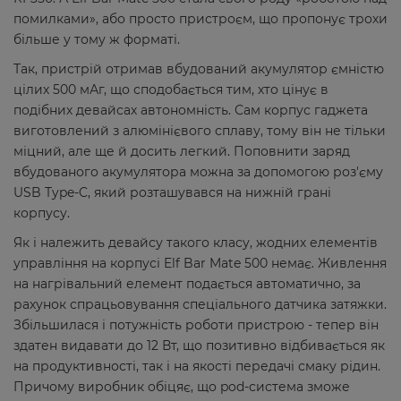
помилками», або просто пристроєм, що пропонує трохи
більше у тому ж форматі.
Так, пристрій отримав вбудований акумулятор ємністю
цілих 500 мАг, що сподобається тим, хто цінує в
подібних девайсах автономність. Сам корпус гаджета
виготовлений з алюмінієвого сплаву, тому він не тільки
міцний, але ще й досить легкий. Поповнити заряд
вбудованого акумулятора можна за допомогою роз'єму
USB Type-C, який розташувався на нижній грані
корпусу.
Як і належить девайсу такого класу, жодних елементів
управління на корпусі Elf Bar Mate 500 немає. Живлення
на нагрівальний елемент подається автоматично, за
рахунок спрацьовування спеціального датчика затяжки.
Збільшилася і потужність роботи пристрою - тепер він
здатен видавати до 12 Вт, що позитивно відбивається як
на продуктивності, так і на якості передачі смаку рідин.
Причому виробник обіцяє, що pod-система зможе