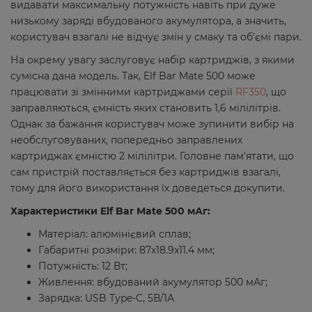
видавати максимальну потужність навіть при дуже
низькому заряді вбудованого акумулятора, а значить,
користувач взагалі не відчує змін у смаку та об'ємі пари.
На окрему увагу заслуговує набір картриджів, з якими
сумісна дана модель. Так, Elf Bar Mate 500 може
працювати зі змінними картриджами серії
RF350
, що
заправляються, ємність яких становить 1,6 мілілітрів.
Однак за бажання користувач може зупинити вибір на
необслуговуваних, попередньо заправлених
картриджах ємністю 2 мілілітри. Головне пам'ятати, що
сам пристрій поставляється без картриджів взагалі,
тому для його використання їх доведеться докупити.
Характеристики Elf Bar Mate 500 мАг:
Матеріал: алюмінієвий сплав;
Габаритні розміри: 87x18.9x11.4 мм;
Потужність: 12 Вт;
Живлення: вбудований акумулятор 500 мАг;
Зарядка: USB Type-C, 5В/1А