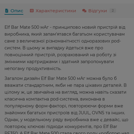
Опис
Характеристики
Відгуки
2
Elf Bar Mate 500 мАг - принципово новий пристрій від
виробника, який запам'ятався багатьом користувачам
саме з величезної різноманітності одноразових pod-
систем. В цьому ж випадку йдеться вже про
повноцінний пристрій, розрахований на роботу зі
змінними картриджами і здатний запропонувати
непогану продуктивність.
Загалом дизайн Elf Bar Mate 500 мАг можна було б
вважати стандартним, якби не пара цікавих деталей. В
цілому ж, це звичайна на вигляд, можна навіть сказати
класична компактна pod-система, виконана в
популярному форм-факторі, повторюючи форми вже
знайомих багатьох пристроїв від JUUL, OVNS та інших.
Однак, у модельному ряду виробника вже є девайс, що
повторює ключові підходи конкурентів, про Elf Bar
RF350. А Elf Bar Mate 500 стала свого роду «роботою над