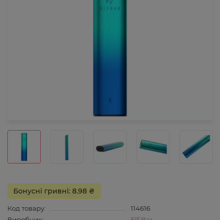
Бонусні гривні: 8.98 ₴
Код товару:
114616
Виробник:
Elf Bar