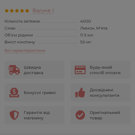
Відгуків: 1
Кількість затяжок
4000
Смак
Лимон, М'ята
Об'єм рідини
11.5 мл
Вміст нікотину
50 мг
Всі характеристики
Швидка
Будь-який
доставка
спосіб оплати
Досвідчені
Бонусні гривні
консультанти
Гарантія від
Оригінальний
магазину
товар