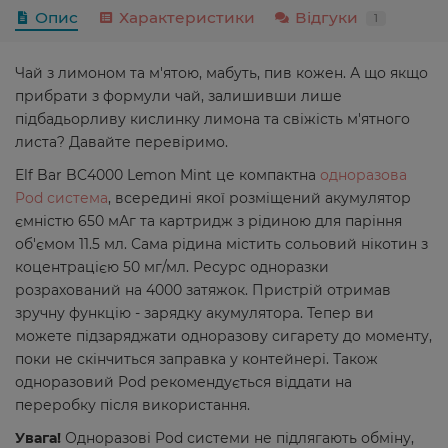
Опис
Характеристики
Відгуки
1
Чай з лимоном та м'ятою, мабуть, пив кожен. А що якщо
прибрати з формули чай, залишивши лише
підбадьорливу кислинку лимона та свіжість м'ятного
листа? Давайте перевіримо.
Elf Bar BC4000 Lemon Mint це компактна
одноразова
Pod система
, всередині якої розміщений акумулятор
ємністю 650 мАг та картридж з рідиною для паріння
об'ємом 11.5 мл. Сама рідина містить сольовий нікотин з
коцентрацією 50 мг/мл. Ресурс одноразки
розрахований на 4000 затяжок. Пристрій отримав
зручну функцію - зарядку акумулятора. Тепер ви
можете підзаряджати одноразову сигарету до моменту,
поки не скінчиться заправка у контейнері. Також
одноразовий Pod рекомендується віддати на
переробку після використання.
Увага!
Одноразові Pod системи не підлягають обміну,