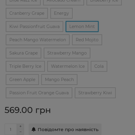
Blue Razz Ice
Avocado Cream
Blueberry Ice
Cranberry Grape
Energy
Kiwi Passionfruit Guava
Lemon Mint
Peach Mango Watermelon
Red Mojito
Sakura Grape
Strawberry Mango
Triple Berry Ice
Watermelon Ice
Cola
Green Apple
Mango Peach
Passion Fruit Orange Guava
Strawberry Kiwi
569.00 грн
Повідомте про наявність