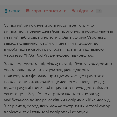
Опис
Характеристики
Відгуки
0
Сучасний ринок електронних сигарет стрімко
змінюється, і безліч девайсів пропонують користувачеві
певний набір характеристик. Однак фірма Vaporesso
завжди славилася своїм унікальним підходом до
виробництва своїх пристроїв, і новинка під назвою
Vaporesso XROS Pod Kit це чудово підкреслює.
Зовні под-система відрізняється від безлічі конкурентів
своїм зовнішнім виглядом завдяки суворим
прямокутним формам, при цьому корпус пристрою
повністю виготовлений з цинкового сплаву, що дає
дуже приємні тактильні відчуття, а також довговічність
самого девайсу. Колірна різноманітність порадує
майбутнього вейпера, оскільки колірна лінійка налічує
9 варіантів, серед яких можна зустріти як матові суворі
варіанти, так і глянцеві поліровані корпуси.