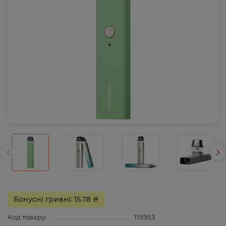
Бонусні гривні: 15.78 ₴
Код товару:
115953