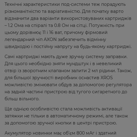
Технічні характеристики под-системи теж порадують
різноманітністю та варіативністю. Для початку варто
відзначити два варіанти використовуваних картриджів
– 1.2 Ома на спіралі та 0.8 Ом на сітці. Потужність при
цьому дорівнює 11 і 16 ват, причому фірмовий
легендарний чіп AXON забезпечить відмінну
швидкодію і постійну напругу на будь-якому картриджі.
Самі картриджі мають дуже зручну систему заправки.
Для цього необхідно зняти мундштук і в невеликий
отвір із зворотним клапаном залити 2 мл рідини. Також,
для більшої зручності виробник оснастив XROS
можливістю змінювати обдув за допомогою регулятора
на задній частині пристрою від тугого сигаретного до
більш вільного.
Ще однією особливістю стала можливість активації
затяжки не тільки в автоматичному режимі, але також
за допомогою зручної кнопки в центрі пристрою.
Акумулятор новинки має об'єм 800 мАг і здатний