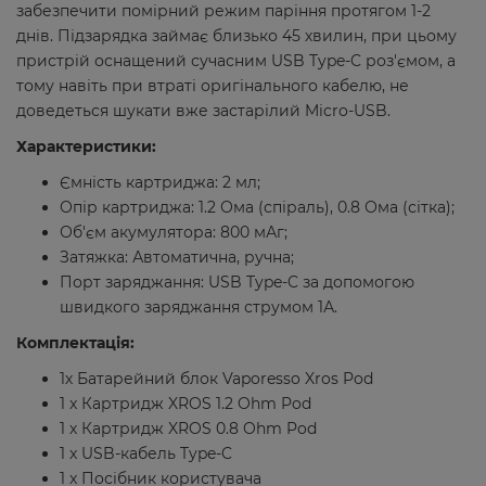
забезпечити помірний режим паріння протягом 1-2
днів. Підзарядка займає близько 45 хвилин, при цьому
пристрій оснащений сучасним USB Type-C роз'ємом, а
тому навіть при втраті оригінального кабелю, не
доведеться шукати вже застарілий Micro-USB.
Характеристики:
Ємність картриджа: 2 мл;
Опір картриджа: 1.2 Ома (спіраль), 0.8 Ома (сітка);
Об'єм акумулятора: 800 мАг;
Затяжка: Автоматична, ручна;
Порт заряджання: USB Type-C за допомогою
швидкого заряджання струмом 1А.
Комплектація:
1х Батарейний блок Vaporesso Xros Pod
1 x Картридж XROS 1.2 Ohm Pod
1 х Картридж XROS 0.8 Ohm Pod
1 x USB-кабель Type-C
1 x Посібник користувача