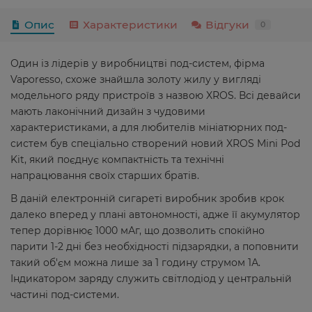
Опис
Характеристики
Відгуки
0
Один із лідерів у виробництві под-систем, фірма
Vaporesso, схоже знайшла золоту жилу у вигляді
модельного ряду пристроїв з назвою XROS. Всі девайси
мають лаконічний дизайн з чудовими
характеристиками, а для любителів мініатюрних под-
систем був спеціально створений новий XROS Mini Pod
Kit, який поєднує компактність та технічні
напрацювання своїх старших братів.
В даній електронній сигареті виробник зробив крок
далеко вперед у плані автономності, адже її акумулятор
тепер дорівнює 1000 мАг, що дозволить спокійно
парити 1-2 дні без необхідності підзарядки, а поповнити
такий об'єм можна лише за 1 годину струмом 1А.
Індикатором заряду служить світлодіод у центральній
частині под-системи.