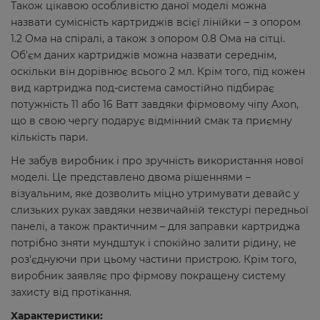
Також цікавою особливістю даної моделі можна
назвати сумісність картриджів всієї лінійки – з опором
1.2 Ома на спіралі, а також з опором 0.8 Ома на сітці.
Об'єм даних картриджів можна назвати середнім,
оскільки він дорівнює всього 2 мл. Крім того, під кожен
вид картриджа под-система самостійно підбирає
потужність 11 або 16 Ватт завдяки фірмовому чіпу Axon,
що в свою чергу подарує відмінний смак та приємну
кількість пари.
Не забув виробник і про зручність використання нової
моделі. Це представлено двома рішеннями –
візуальним, яке дозволить міцно утримувати девайс у
слизьких руках завдяки незвичайній текстурі передньої
панелі, а також практичним – для заправки картриджа
потрібно зняти мундштук і спокійно залити рідину, не
роз'єднуючи при цьому частини пристрою. Крім того,
виробник заявляє про фірмову покращену систему
захисту від протікання.
Характеристики: