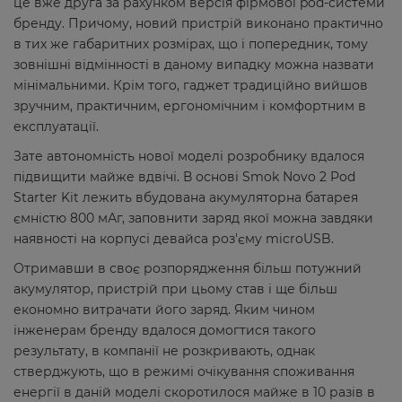
це вже друга за рахунком версія фірмової pod-системи
бренду. Причому, новий пристрій виконано практично
в тих же габаритних розмірах, що і попередник, тому
зовнішні відмінності в даному випадку можна назвати
мінімальними. Крім того, гаджет традиційно вийшов
зручним, практичним, ергономічним і комфортним в
експлуатації.
Зате автономність нової моделі розробнику вдалося
підвищити майже вдвічі. В основі Smok Novo 2 Pod
Starter Kit лежить вбудована акумуляторна батарея
ємністю 800 мАг, заповнити заряд якої можна завдяки
наявності на корпусі девайса роз'єму microUSB.
Отримавши в своє розпорядження більш потужний
акумулятор, пристрій при цьому став і ще більш
економно витрачати його заряд. Яким чином
інженерам бренду вдалося домогтися такого
результату, в компанії не розкривають, однак
стверджують, що в режимі очікування споживання
енергії в даній моделі скоротилося майже в 10 разів в