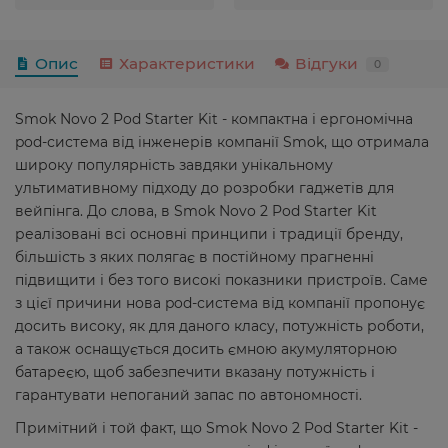
Опис
Характеристики
Відгуки
0
Smok Novo 2 Pod Starter Kit - компактна і ергономічна
pod-система від інженерів компанії Smok, що отримала
широку популярність завдяки унікальному
ультимативному підходу до розробки гаджетів для
вейпінга. До слова, в Smok Novo 2 Pod Starter Kit
реалізовані всі основні принципи і традиції бренду,
більшість з яких полягає в постійному прагненні
підвищити і без того високі показники пристроїв. Саме
з цієї причини нова pod-система від компанії пропонує
досить високу, як для даного класу, потужність роботи,
а також оснащується досить ємною акумуляторною
батареєю, щоб забезпечити вказану потужність і
гарантувати непоганий запас по автономності.
Примітний і той факт, що Smok Novo 2 Pod Starter Kit -