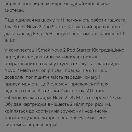
порівнянні з першою версією однойменної pod-
системи.
Підвищилася на цьому тлі і потужність роботи гаджета.
Так, Smok Novo 2 Pod Starter Kit здатний працювати в
діапазоні від 6 до 25 Вт потужності, замість колишніх 10-
16 Вт.
У комплектації Smok Novo 2 Pod Starter Kit традиційно
передбачено два типи змінних картриджів,
розрахованих на вільну і тугу затяжку. Так, картридж
Novo 2 Mesh має опір 1 Ом і працює на сітці, що
дозволяє поліпшити якість передачі смаку і
продуктивність. Цей елемент призначений для
відносно вільної затяжки. Сигаретну MTL-тягу
забезпечує картридж Novo 2 DC MTL з опором 1,4 Ом.
Обидва картриджа вміщають 2 мілілітри рідини,
кріпляться до корпусу на зручному і надійному
магнітному коннекторі і повністю сумісні з pod-
системою першої версії.