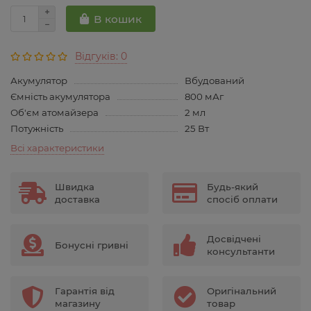
В кошик
Відгуків: 0
Акумулятор
Вбудований
Ємність акумулятора
800 мАг
Об'єм атомайзера
2 мл
Потужність
25 Вт
Всі характеристики
Швидка
Будь-який
доставка
спосіб оплати
Досвідчені
Бонусні гривні
консультанти
Гарантія від
Оригінальний
магазину
товар