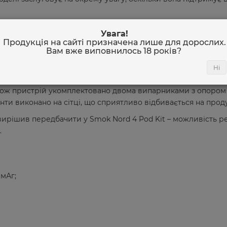
аявність невеликого чорно-білого дисплея, на якому відобр
Увага!
 налаштування, режими та стан девайсу.
Продукція на сайті призначена лише для дорослих.
Вам вже виповнилось
18 років
?
двома картриджами, які підтримують випарники серій RPM т
ах, тому процес їх заміни виглядає простим і доступним. 
Ні
ою і відшукати на його бічній грані силіконову заглушку, що
ож пристрій укомплектовано двома випарниками з опором 0,1
нти виконано на сітці, що сприятливо відбивається на проду
ирішив передбачити у Smok Nord 4 Pod Kit – можливість ре
.
мАг;