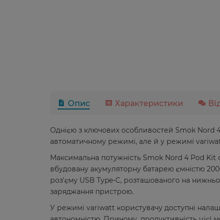
Опис
Характеристики
Ві
Однією з ключових особливостей Smok Nord 4 
автоматичному режимі, але й у режимі variwa
Максимальна потужність Smok Nord 4 Pod Kit 
вбудовану акумуляторну батарею ємністю 200
роз'єму USB Type-C, розташованого на нижньом
заряджання пристрою.
У режимі variwatt користувачу доступні налаш
автономністю. Причому, продуктивність цієї м