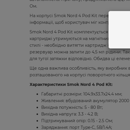
Ом.
На корпусі Smok Nord 4 Pod Kit передбачено н
інформації, щоб користувач міг контролювати
Smok Nord 4 Pod Kit комплектується відразу 
картриджі утримуються на магнітних конектор
стилі - необхідно витягти картридж із пристр
резервуар можна залити до 4,5 мл рідини. Так
для тугої затяжки відповідно. Обидва ці елеме
Ще одна важлива особливість, яку виробник в
розташованого на корпусі поворотного кільця
Характеристики Smok Nord 4 Pod Kit:
Габаритні розміри: 104.9х33.7х24.4 мм;
Живлення: вбудований акумулятор 2000 
Вихідна потужність: 5 - 80 Вт;
Вихідна напруга: 3.3 - 4.2 В;
Підтримуваний опір: 0.15 - 2.5 Ом;
Заряджання: порт Type-C, 5В/1.4А;