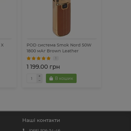
 X
POD система Smok Nord 50W
POD сис
1800 мАг Brown Leather
80W Pod 
1
1 199.00 грн
1 399.
В кошик
Наші контакти
(068) 926-34-46