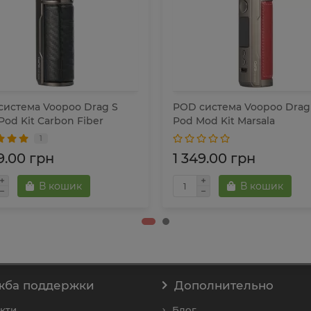
система Voopoo Drag S
POD система Voopoo Drag
od Kit Carbon Fiber
Pod Mod Kit Marsala
1
9.00 грн
1 349.00 грн
В кошик
В кошик
жба поддержки
Дополнительно
кти
Блог