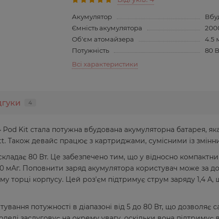
Акумулятор
Вбу
Ємність акумулятора
200
Об'єм атомайзера
4.5 
Потужність
80 
Всі характеристики
дгуки
4
Pod Kit стала потужна вбудована акумуляторна батарея, як
tt. Також девайс працює з картриджами, сумісними із змін
складає 80 Вт. Це забезпечено тим, що у відносно компактн
0 мАг. Поповнити заряд акумулятора користувач може за д
у торці корпусу. Цей роз'єм підтримує струм заряду 1,4 А,
тування потужності в діапазоні від 5 до 80 Вт, що дозволяє
оделі заслуговує на окрему увагу, оскільки вона підтримує