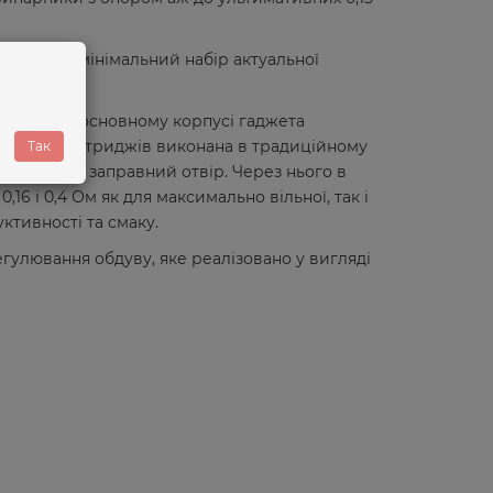
ажається мінімальний набір актуальної
а RPM2. В основному корпусі гаджета
Заправка картриджів виконана в традиційному
Так
 прикриває заправний отвір. Через нього в
6 і 0,4 Ом як для максимально вільної, так і
ктивності та смаку.
гулювання обдуву, яке реалізовано у вигляді