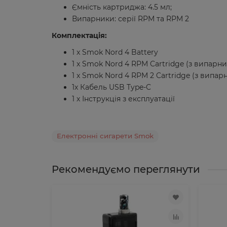
Ємність картриджа: 4.5 мл;
Випарники: серії RPM та RPM 2
Комплектація:
1 x Smok Nord 4 Battery
1 x Smok Nord 4 RPM Cartridge (з випар
1 x Smok Nord 4 RPM 2 Cartridge (з випа
1х Кабель USB Type-C
1 х Інструкція з експлуатації
Електронні сигарети Smok
Рекомендуємо переглянути