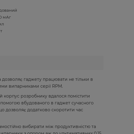
дований
0 мАг
мл
Вт
а дозволяє гаджету працювати не тільки в
ними випарниками серії RPM.
ий корпус розробнику вдалося помістити
опомогою вбудованого в гаджет сучасного
 що дозволяє додатково скоротити час
 самостійно вибирати між продуктивністю та
 випарники з опором аж до ультимативних 0,15