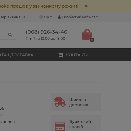
moke
працює у звичайному режимі.
Порівняння:
0
UK
Особистий кабінет
(068) 926-34-46
Пн-Пт з 10:00 до 18:00
0
ТА І ДОСТАВКА
КОНТАКТИ
Швидка
доставка
66
k
Будь-який
аявності
спосіб