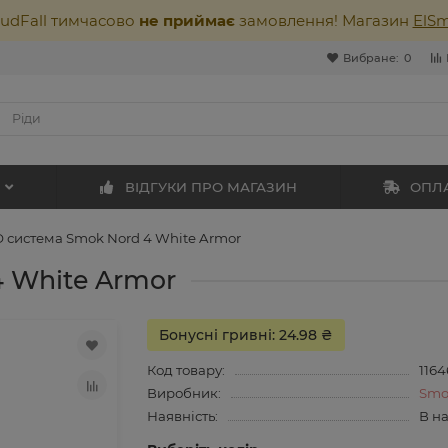
oudFall тимчасово
не приймає
замовлення! Магазин
ElS
Вибране:
0
ВІДГУКИ ПРО МАГАЗИН
ОПЛА
 система Smok Nord 4 White Armor
 White Armor
Бонусні гривні: 24.98 ₴
Код товару:
1164
Виробник:
Smo
Наявність:
В н