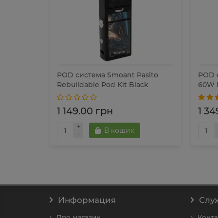
rag H80S
POD система Smoant Pasito
POD 
Rebuildable Pod Kit Black
60W P
1 149.00 грн
1 34
В кошик
Информация
Слу
Про магазин
Конта