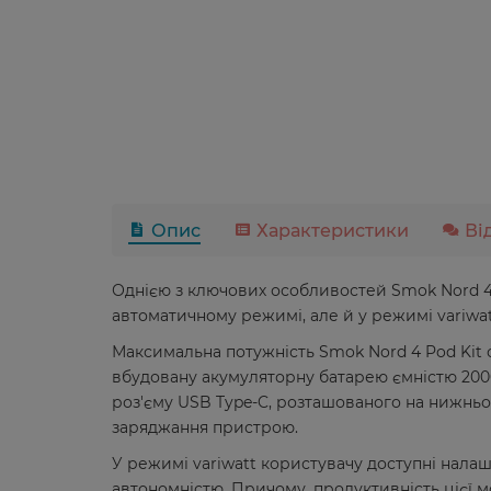
Опис
Характеристики
Ві
Однією з ключових особливостей Smok Nord 4 
автоматичному режимі, але й у режимі variwa
Максимальна потужність Smok Nord 4 Pod Kit 
вбудовану акумуляторну батарею ємністю 200
роз'єму USB Type-C, розташованого на нижньом
заряджання пристрою.
У режимі variwatt користувачу доступні налаш
автономністю. Причому, продуктивність цієї м