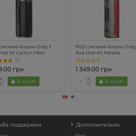
система Voopoo Drag S
POD система Voopoo Drag
od Kit Carbon Fiber
Pod Mod Kit Marsala
1
9.00 грн
1 349.00 грн
В кошик
В кошик
жба поддержки
Дополнительно
кти
Блог