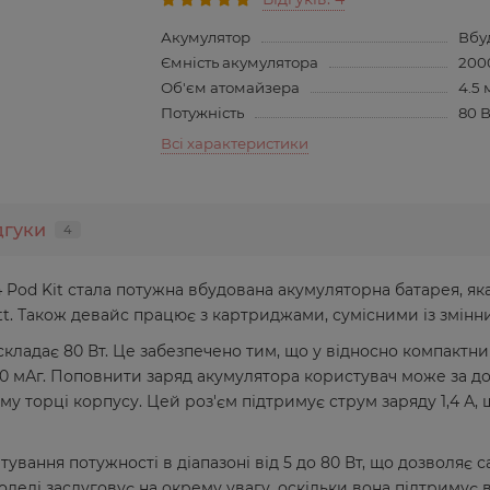
Акумулятор
Вбу
Ємність акумулятора
200
Об'єм атомайзера
4.5 
Потужність
80 
Всі характеристики
дгуки
4
Pod Kit стала потужна вбудована акумуляторна батарея, як
tt. Також девайс працює з картриджами, сумісними із змін
складає 80 Вт. Це забезпечено тим, що у відносно компактн
0 мАг. Поповнити заряд акумулятора користувач може за д
у торці корпусу. Цей роз'єм підтримує струм заряду 1,4 А,
тування потужності в діапазоні від 5 до 80 Вт, що дозволяє
оделі заслуговує на окрему увагу, оскільки вона підтримує