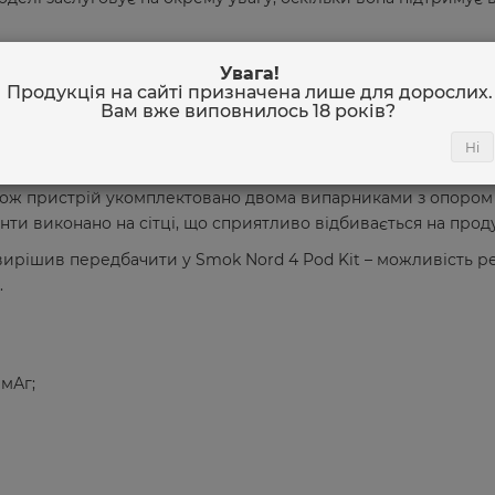
аявність невеликого чорно-білого дисплея, на якому відобр
Увага!
 налаштування, режими та стан девайсу.
Продукція на сайті призначена лише для дорослих.
Вам вже виповнилось
18 років
?
двома картриджами, які підтримують випарники серій RPM т
ах, тому процес їх заміни виглядає простим і доступним. 
Ні
ою і відшукати на його бічній грані силіконову заглушку, що
ож пристрій укомплектовано двома випарниками з опором 0,1
нти виконано на сітці, що сприятливо відбивається на проду
ирішив передбачити у Smok Nord 4 Pod Kit – можливість ре
.
мАг;