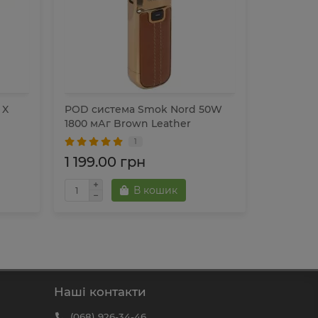
 X
POD система Smok Nord 50W
POD сис
1800 мАг Brown Leather
80W Pod 
1
1 199.00 грн
1 399.
В кошик
Наші контакти
(068) 926-34-46