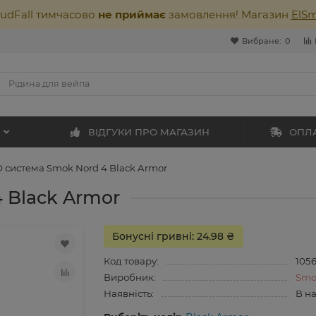
oudFall тимчасово
не приймає
замовлення! Магазин
ElS
Вибране:
0
ВІДГУКИ ПРО МАГАЗИН
ОПЛА
 система Smok Nord 4 Black Armor
 Black Armor
Бонусні гривні: 24.98 ₴
Код товару:
105
Виробник:
Smo
Наявність:
В н