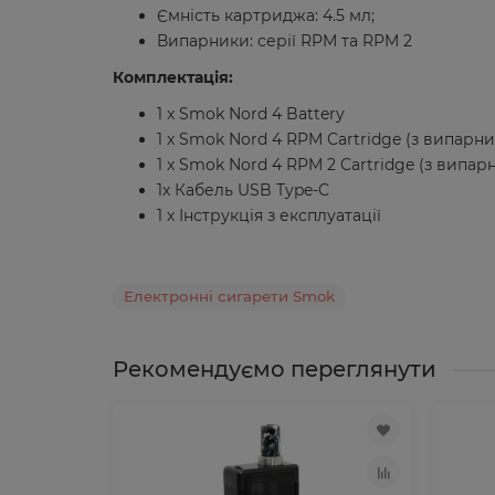
Ємність картриджа: 4.5 мл;
Випарники: серії RPM та RPM 2
Комплектація:
1 x Smok Nord 4 Battery
1 x Smok Nord 4 RPM Cartridge (з випар
1 x Smok Nord 4 RPM 2 Cartridge (з випа
1х Кабель USB Type-C
1 х Інструкція з експлуатації
Електронні сигарети Smok
Рекомендуємо переглянути