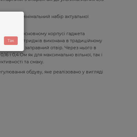
ажається мінімальний набір актуальної
а RPM2. В основному корпусі гаджета
Заправка картриджів виконана в традиційному
Так
 прикриває заправний отвір. Через нього в
6 і 0,4 Ом як для максимально вільної, так і
ктивності та смаку.
гулювання обдуву, яке реалізовано у вигляді