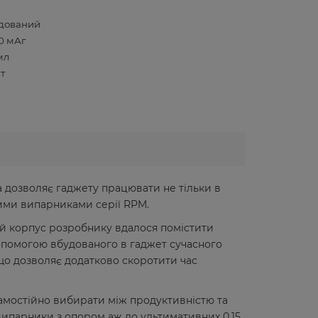
дований
0 мАг
мл
Вт
а дозволяє гаджету працювати не тільки в
ними випарниками серії RPM.
ий корпус розробнику вдалося помістити
опомогою вбудованого в гаджет сучасного
 що дозволяє додатково скоротити час
 самостійно вибирати між продуктивністю та
 випарники з опором аж до ультимативних 0,15