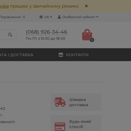
moke
працює у звичайному режимі.
Порівняння:
0
UK
Особистий кабінет
(068) 926-34-46
Пн-Пт з 10:00 до 18:00
0
ТА І ДОСТАВКА
КОНТАКТИ
Швидка
доставка
642
k
Будь-який
аявності
спосіб