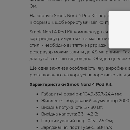
Ом.
На корпусі Smok Nord 4 Pod Kit передбачено н
інформації, щоб користувач міг контролювати
Smok Nord 4 Pod Kit комплектується відразу 
картриджі утримуються на магнітних конектор
стилі - необхідно витягти картридж із пристр
резервуар можна залити до 4,5 мл рідини. Так
для тугої затяжки відповідно. Обидва ці елеме
Ще одна важлива особливість, яку виробник в
розташованого на корпусі поворотного кільця
Характеристики Smok Nord 4 Pod Kit:
Габаритні розміри: 104.9х33.7х24.4 мм;
Живлення: вбудований акумулятор 2000 
Вихідна потужність: 5 - 80 Вт;
Вихідна напруга: 3.3 - 4.2 В;
Підтримуваний опір: 0.15 - 2.5 Ом;
Заряджання: порт Type-C, 5В/1.4А;