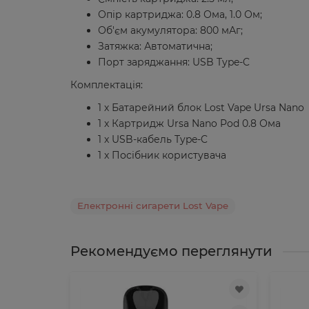
Опір картриджа: 0.8 Ома, 1.0 Ом;
Об'єм акумулятора: 800 мАг;
Затяжка: Автоматична;
Порт заряджання: USB Type-C
Комплектація:
1 х Батарейний блок Lost Vape Ursa Nano
1 x Картридж Ursa Nano Pod 0.8 Ома
1 x USB-кабель Type-C
1 x Посібник користувача
Електронні сигарети Lost Vape
Рекомендуємо переглянути