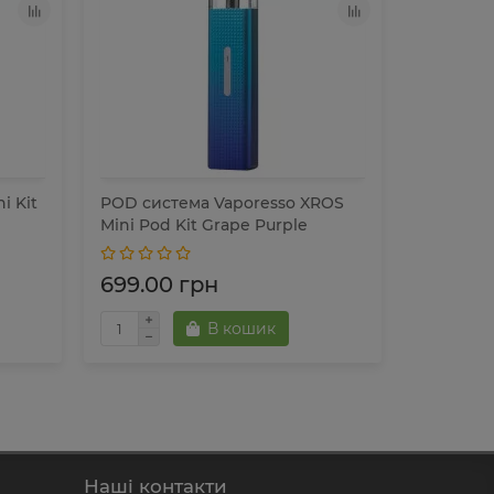
i Kit
POD система Vaporesso XROS
POD сист
Mini Pod Kit Grape Purple
Pod Kit 
699.00 грн
699.00
В кошик
Наші контакти