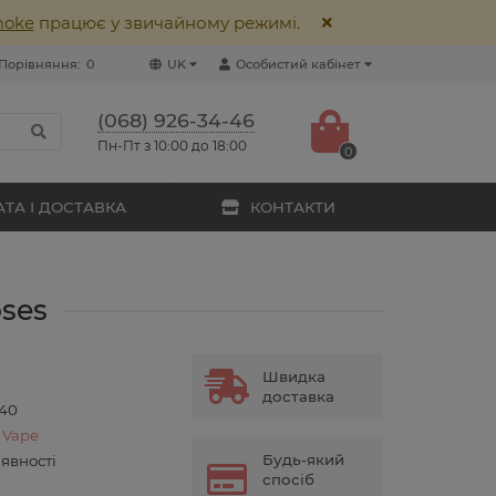
moke
працює у звичайному режимі.
Порівняння:
0
UK
Особистий кабінет
(068) 926-34-46
Пн-Пт з 10:00 до 18:00
0
ТА І ДОСТАВКА
КОНТАКТИ
oses
Швидка
доставка
040
 Vape
Будь-який
аявності
спосіб