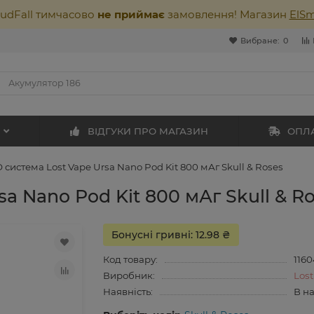
oudFall тимчасово
не приймає
замовлення! Магазин
ElS
Вибране:
0
ВІДГУКИ ПРО МАГАЗИН
ОПЛА
 система Lost Vape Ursa Nano Pod Kit 800 мАг Skull & Roses
a Nano Pod Kit 800 мАг Skull & R
Бонусні гривні: 12.98 ₴
Код товару:
116
Виробник:
Lost
Наявність:
В н