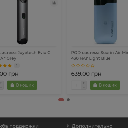
истема Joyetech Evio C
POD система Suorin Air Min
Аг Grey
430 мАг Light Blue
1
.00 грн
639.00 грн
В кошик
В кошик
жба поддержки
Дополнительно