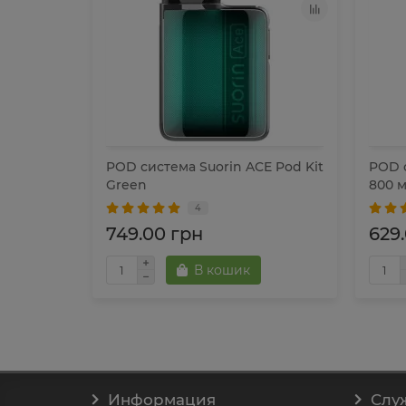
nci SE
POD система Suorin ACE Pod Kit
POD с
Green
800 м
4
749.00 грн
629
В кошик
Информация
Слу