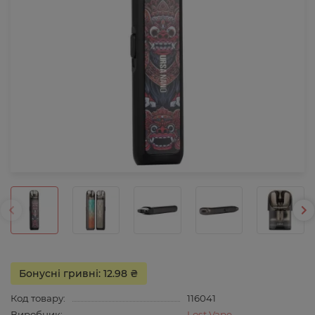
Бонусні гривні: 12.98 ₴
Код товару:
116041
Виробник:
Lost Vape