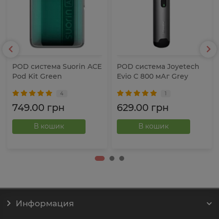
POD система Suorin ACE
POD система Joyetech
Pod Kit Green
Evio C 800 мАг Grey
4
1
749.00 грн
629.00 грн
В кошик
В кошик
Информация