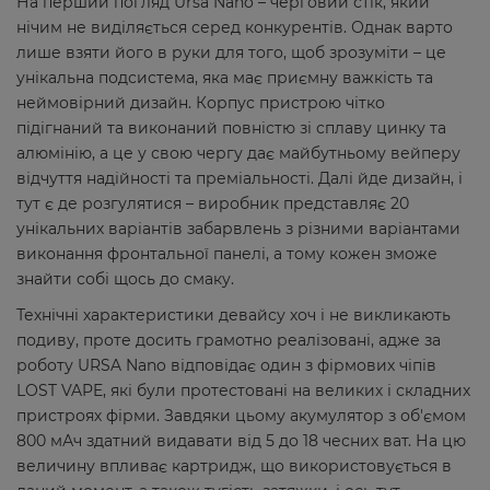
На перший погляд Ursa Nano – черговий стік, який
нічим не виділяється серед конкурентів. Однак варто
лише взяти його в руки для того, щоб зрозуміти – це
унікальна подсистема, яка має приємну важкість та
неймовірний дизайн. Корпус пристрою чітко
підігнаний та виконаний повністю зі сплаву цинку та
алюмінію, а це у свою чергу дає майбутньому вейперу
відчуття надійності та преміальності. Далі йде дизайн, і
тут є де розгулятися – виробник представляє 20
унікальних варіантів забарвлень з різними варіантами
виконання фронтальної панелі, а тому кожен зможе
знайти собі щось до смаку.
Технічні характеристики девайсу хоч і не викликають
подиву, проте досить грамотно реалізовані, адже за
роботу URSA Nano відповідає один з фірмових чіпів
LOST VAPE, які були протестовані на великих і складних
пристроях фірми. Завдяки цьому акумулятор з об'ємом
800 мАч здатний видавати від 5 до 18 чесних ват. На цю
величину впливає картридж, що використовується в