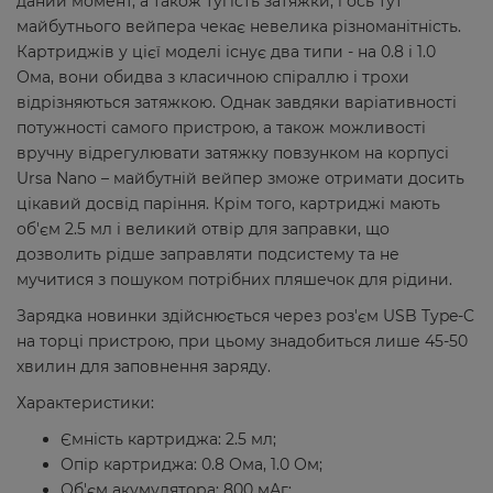
даний момент, а також тугість затяжки, і ось тут
майбутнього вейпера чекає невелика різноманітність.
Картриджів у цієї моделі існує два типи - на 0.8 і 1.0
Ома, вони обидва з класичною спіраллю і трохи
відрізняються затяжкою. Однак завдяки варіативності
потужності самого пристрою, а також можливості
вручну відрегулювати затяжку повзунком на корпусі
Ursa Nano – майбутній вейпер зможе отримати досить
цікавий досвід паріння. Крім того, картриджі мають
об'єм 2.5 мл і великий отвір для заправки, що
дозволить рідше заправляти подсистему та не
мучитися з пошуком потрібних пляшечок для рідини.
Зарядка новинки здійснюється через роз'єм USB Type-C
на торці пристрою, при цьому знадобиться лише 45-50
хвилин для заповнення заряду.
Характеристики:
Ємність картриджа: 2.5 мл;
Опір картриджа: 0.8 Ома, 1.0 Ом;
Об'єм акумулятора: 800 мАг;