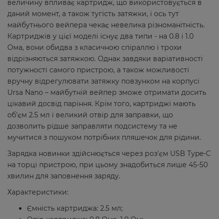
величину впливає картридж, що використовується в
даний момент, а також тугість затяжки, і ось тут
майбутнього вейпера чекає невелика різноманітність.
Картриджів у цієї моделі існує два типи - на 0.8 і 1.0
Ома, вони обидва з класичною спіраллю і трохи
відрізняються затяжкою. Однак завдяки варіативності
потужності самого пристрою, а також можливості
вручну відрегулювати затяжку повзунком на корпусі
Ursa Nano – майбутній вейпер зможе отримати досить
цікавий досвід паріння. Крім того, картриджі мають
об'єм 2.5 мл і великий отвір для заправки, що
дозволить рідше заправляти подсистему та не
мучитися з пошуком потрібних пляшечок для рідини.
Зарядка новинки здійснюється через роз'єм USB Type-C
на торці пристрою, при цьому знадобиться лише 45-50
хвилин для заповнення заряду.
Характеристики:
Ємність картриджа: 2.5 мл;