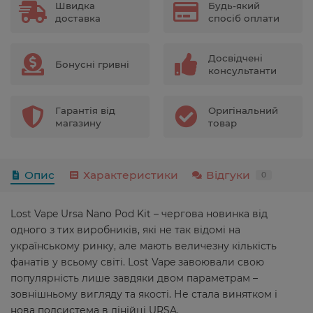
Швидка
Будь-який
доставка
спосіб оплати
Досвідчені
Бонусні гривні
консультанти
Гарантія від
Оригінальний
магазину
товар
Опис
Характеристики
Відгуки
0
Lost Vape Ursa Nano Pod Kit – чергова новинка від
одного з тих виробників, які не так відомі на
українському ринку, але мають величезну кількість
фанатів у всьому світі. Lost Vape завоювали свою
популярність лише завдяки двом параметрам –
зовнішньому вигляду та якості. Не стала винятком і
нова подсистема в лінійці URSA.