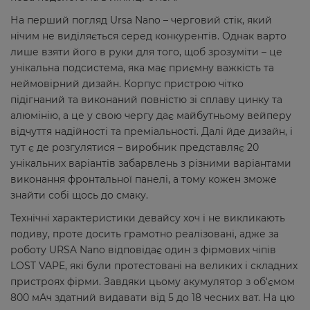
На перший погляд Ursa Nano – черговий стік, який
нічим не виділяється серед конкурентів. Однак варто
лише взяти його в руки для того, щоб зрозуміти – це
унікальна подсистема, яка має приємну важкість та
неймовірний дизайн. Корпус пристрою чітко
підігнаний та виконаний повністю зі сплаву цинку та
алюмінію, а це у свою чергу дає майбутньому вейперу
відчуття надійності та преміальності. Далі йде дизайн, і
тут є де розгулятися – виробник представляє 20
унікальних варіантів забарвлень з різними варіантами
виконання фронтальної панелі, а тому кожен зможе
знайти собі щось до смаку.
Технічні характеристики девайсу хоч і не викликають
подиву, проте досить грамотно реалізовані, адже за
роботу URSA Nano відповідає один з фірмових чіпів
LOST VAPE, які були протестовані на великих і складних
пристроях фірми. Завдяки цьому акумулятор з об'ємом
800 мАч здатний видавати від 5 до 18 чесних ват. На цю