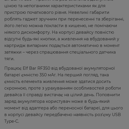
ціною та непоганими характеристиками як для
пристрою початкового рівня. Невеликі габарити
роблять гаджет зручним при перенесенні та зберіганні,
його легко можна покласти в кишеню, не помічаючи
ніякого дискомфорту. На корпусі девайсу повністю
відсутні будь-які кнопки, а живлення на вбудований у
картридж випарник подається автоматично в момент
затяжки – через спрацювання спеціального датчика
тяги.
Працює Elf Bar RF350 від вбудованої акумуляторної
батареї ємністю 350 мАг. На перший погляд, така
ємність елемента живлення може здатися досить
скромною, проте з урахуванням особливостей роботи
девайса її справді вистачає на цілий день. Поповнити
заряд акумулятора користувач може в будь-який
момент від адаптера або переносної батареї, для цього
в корпусі девайсу передбачено наявність роз'єму USB
Type-C.