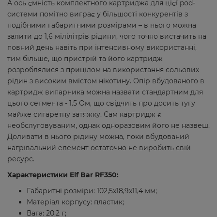
А ось ємність комплектного картриджа для цієї pod-
системи помітно виграє у більшості конкурентів з
подібними габаритними розмірами – в нього можна
залити до 1,6 мілілітрів рідини, чого точно вистачить на
повний день навіть при інтенсивному використанні,
тим більше, що пристрій та його картридж
розроблялися з прицілом на використання сольових
рідин з високим вмістом нікотину. Опір вбудованого в
картридж випарника можна назвати стандартним для
цього сегмента - 1.5 Ом, що свідчить про досить тугу
майже сигаретну затяжку. Сам картридж є
необслуговуваним, однак одноразовим його не назвеш.
Доливати в нього рідину можна, поки вбудований
нагрівальний елемент остаточно не виробить свій
ресурс.
Характеристики Elf Bar RF350:
Габаритні розміри: 102,5х18,9х11,4 мм;
Матеріал корпусу: пластик;
Вага: 20,2 г;