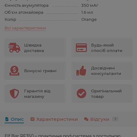
Ємність акумулятора
350 мАг
Об'єм атомайзера
1.6 мл
Колір
Orange
Всі характеристики
Швидка
Будь-який
доставка
спосіб оплати
Досвідчені
Бонусні гривні
консультанти
Гарантія від
Оригінальний
магазину
товар
Опис
Характеристики
Відгуки
3
Elf Bar RF350 – практична pod-система з доступною